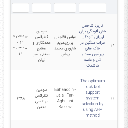
کاربرد شاخص
های آلودگی برای
سومین
ارزیابی آلودگی
عباس آقاجانی
کنفرانس
2023-10-
فلزات سنگین در
بزازی,مریم
معدنکاری و
11 -
۲۱
خاک های
شاپوری,محمد
صنایع
2023-10-
پیرامون معدن
پیشرو
معدنی سبز
11
شن و ماسه
ایران
هاشمک
The optimum
rock bolt
Bahaaddini-
سومین
support
Jalali Far-
کنفرانس
1388
system
۲۲
Aghajani
مهندسی
selection by
Bazzazi.
معدن
using AHP
method