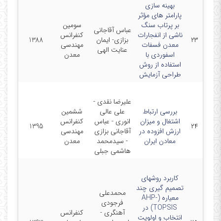
بهینه سازی
پارامتر های مؤثر
بر پرتاب سنگ
سومین
عباس آقاجانی
ناشی از انفجارات
کنفرانس
۲۳
بزازی- ایمان
1388
معدن فسفات
مهندسی
عنایت الهی
اسفوردی با
معدن
استفاده از روش
طراحی آزمایش
علیرضا نقدی -
بررسی ارتباط
علی عالی
ششمین
اشتغال و میزان
انوری - عباس
کنفرانس
1395
۲۴
ارزش افزوده در
آقاجانی بزازی
مهندسی
معادن ایران
- سیدمحمد
معدن
هاشمی جبلی
کاربرد روشهای
تصمیم گیری چند
محمدعلی
معیاره (AHP-
فرجودی
TOPSIS) در
آهنگری -
کنفرانس
انتخاب و اولویت