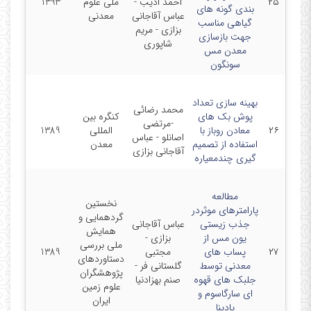
۲۵
احمد ادیب -
ملی علوم
1393
بندی گونه های
عباس آقاجانی
معدنی
گیاهی مناسب
بزازی - مریم
جهت بازسازی
شاپوری
معدن مس
سونگون
بهینه سازی تعداد
محمد رضائی
پوش بک های
کنگره بین
-مرتضی
۲۶
معادن روباز با
المللی
1389
اصانلو - عباس
استفاده از تصمیم
معدن
آقاجانی بزازی
گیری چندمعیاره
مطالعه
نخستین
پارامترهای موثردر
گردهمایی و
جذب زیستی
عباس آقاجانی
همایش
یون مس از
بزازی -
ملی بررسی
۲۷
پساب های
مجتبی
1389
دستاوردهای
معدنی توسط
گلستانی فر -
پژوهشگران
جلبک های قهوه
صنم بهزادنیا
علوم زمین
ای سارگاسوم و
ایران
پادینا