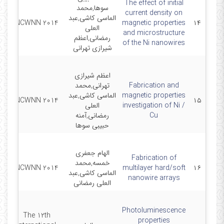
The effect of initial
سوها,محمد
current density on
الماسی کاشی,عبد
20
NCWNN 2014
magnetic properties
۱۴
العلی
and microstructure
رمضانی,اعظم
of the Ni nanowires
شیرازی تهرانی
اعظم شیرازی
Fabrication and
تهرانی,محمد
magnetic properties
الماسی کاشی,عبد
0-
NCWNN 2014
۱۵
investigation of Ni /
العلی
Cu
رمضانی,آمنه
حبیبی سوها
الهام جعفری
Fabrication of
خمسه,محمد
0-
NCWNN 2014
multilayer hard/soft
۱۶
الماسی کاشی,عبد
nanowire arrays
العلی رمضانی
Photoluminescence
The 12th
properties