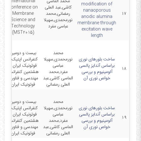
محمد الماسی
International
modification of
کاشی,عبد العلی
Conference on
1-
nanaoporous
۱۷
رمضانی,محمد
Membrane
anodic alumina
نورمحمدی,سهیلا
Science and
membrane through
عباسی مفرد
Technology
excitation wave
(MST2015)
length
محمد
بیست و دومین
ساخت بلورهای نوری
نورمحمدی,سهیلا
کنفرانس اپتیک و
براساس آندایز پالسی
عباسی
فوتونیک ایران و
-
۱۸
آلومینیوم و بررسی
مفرد,محمد
هشتمین کنفرانس
خواص نوری آن
الماسی کاشی,عبد
مهندسی و فناوری
العلی رمضانی
فوتونیک ایران
محمد
بیست و دومین
ساخت بلورهای نوری
نورمحمدی,سهیلا
کنفرانس اپتیک و
براساس آندایز پالسی
عباسی
فوتونیک ایران و
-
۱۹
آلومینیوم و بررسی
مفرد,محمد
هشتمین کنفرانس
خواص نوری آن
الماسی کاشی,عبد
مهندسی و فناوری
العلی رمضانی
فوتونیک ایران