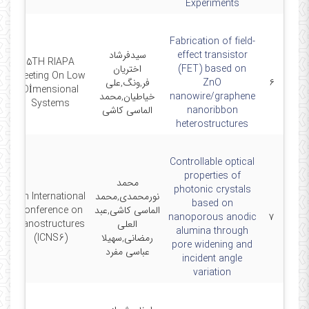
Experiments
Fabrication of field-
effect transistor
سیدفرشاد
5TH RIAPA
(FET) based on
اختریان
Meeting On Low
۶
ZnO
فر,ونگ,علی
23
Dİmensional
nanowire/graphene
خیاطیان,محمد
Systems
nanoribbon
الماسی کاشی
heterostructures
Controllable optical
properties of
محمد
photonic crystals
نورمحمدی,محمد
6th International
based on
الماسی کاشی,عبد
Conference on
-7
nanoporous anodic
۷
العلی
Nanostructures
alumina through
رمضانی,سهیلا
(ICNS6)
pore widening and
عباسی مفرد
incident angle
variation