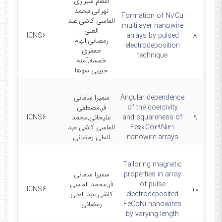
اعظم شیرازی
تهرانی,محمد
Formation of Ni/Cu
الماسی کاشی,عبد
multilayer nanowire
العلی
-7
ICNS6
arrays by pulsed
۸
رمضانی,الهام
electrodeposition
جعفری
technique
خمسه,آمنه
حبیبی سوها
Angular dependence
سمیرا سامانی
of the coercivity
فر,مصطفی
۹
and squareness of
علیخانی,محمد
ICNS6
-7
Fe50Co29Ni21
الماسی کاشی,عبد
nanowire arrays
العلی رمضانی
Tailoring magnetic
properties in array
سمیرا سامانی
of pulse
فر,محمد الماسی
-7
ICNS6
۱۰
electrodeposited
کاشی,عبد العلی
FeCoNi nanowires
رمضانی
by varying length