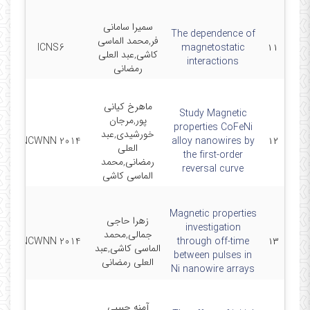
سمیرا سامانی
The dependence of
فر,محمد الماسی
-7
ICNS6
magnetostatic
۱۱
کاشی,عبد العلی
interactions
رمضانی
ماهرخ کیانی
Study Magnetic
پور,مرجان
properties CoFeNi
خورشیدی,عبد
20
NCWNN 2014
alloy nanowires by
۱۲
العلی
the first-order
رمضانی,محمد
reversal curve
الماسی کاشی
Magnetic properties
زهرا حاجی
investigation
جمالی,محمد
20
NCWNN 2014
through off-time
۱۳
الماسی کاشی,عبد
between pulses in
العلی رمضانی
Ni nanowire arrays
آمنه حبیبی