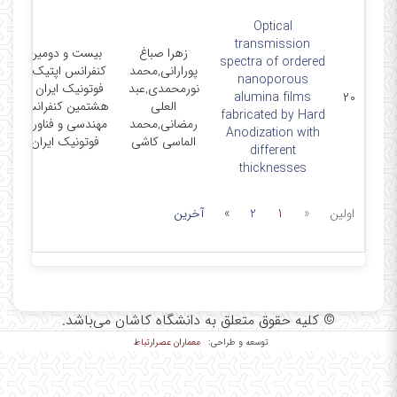
Optical
transmission
زهرا صباغ
بیست و دومین
spectra of ordered
پورارانی,محمد
کنفرانس اپتیک و
nanoporous
نورمحمدی,عبد
فوتونیک ایران و
-
alumina films
۲۰
العلی
هشتمین کنفرانس
fabricated by Hard
رمضانی,محمد
مهندسی و فناوری
Anodization with
الماسی کاشی
فوتونیک ایران
different
thicknesses
اولین
«
1
2
»
آخرین
© کلیه حقوق متعلق به دانشگاه کاشان می‌باشد.
معماران عصر‌ارتباط
توسعه و طراحی: