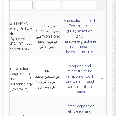
Fabrication of field-
5TH RIAPA
effect transistor
سیدفرشاد
Meeting On Low
(FET) based on
اختریان فر,Suck
Dİmensional
۱
ZnO
Won Hong,علی
23
Systems :
nanowire/graphene
خیاطیان,محمد
RIAPA-LDS 2017
nanoribbon
الماسی کاشی
-23 & 24 MAY
heterostructures
Magnetic and
5th International
microstructure
سارا
Congress on
variation of CoNi
خورشیدیان,محمد
0-
Nanoscience &
۲
nanowires through
الماسی کاشی,عبد
Nanotechnology
variation of Co
العلی رمضانی
(ICNN2014)
content
Electro-deposition
efficiency and