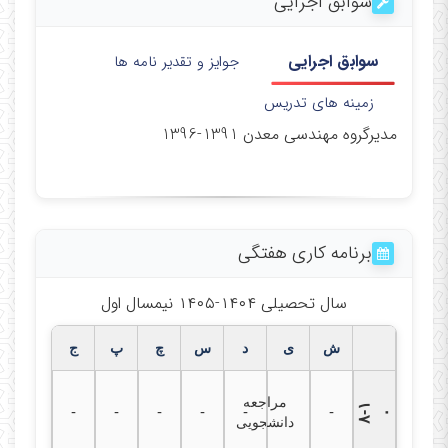
سوابق اجرایی
سوابق اجرایی
جوایز و تقدیر نامه ها
زمینه های تدریس
مدیرگروه مهندسی معدن 1391-1396
برنامه کاری هفتگی
سال تحصیلی ۱۴۰۴-۱۴۰۵ نیمسال اول
ش
ی
د
س
چ
پ
ج
مراجعه
۸
۱
-
-
-
-
-
-
-
۰
دانشجویی