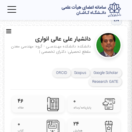
Toggle
igation
EN
دانشیار علی عالی انواری
دانشکده: دانشکده مهـندسـی - گروه: مهندسی معدن
مقطع تحصیلی: دکترای تخصصی
|
ORCID
Scopus
Google Scholar
Research GATE
۴۶
۰
پایان‌نامه‌/رساله
مقاله
۰
۲۴
همایش
کتاب