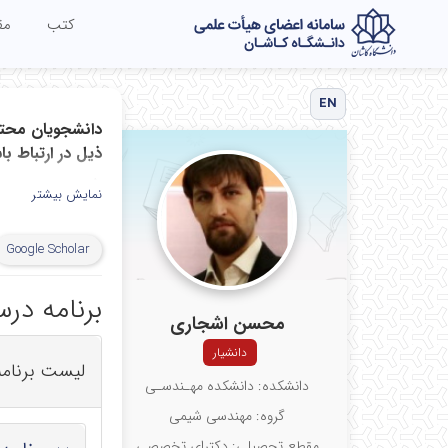
کتب
مق
EN
ذیل در ارتباط با
۱) ملاقات حضوری در دانشکده اتاق شماره ۳۰۵
نمایش بیشتر
۲) گروههای واتساپی ایجاد شده
Google Scholar
۳) تماس تلفنی به شماره ۰۳۱۵۵۹۱۲۴۹۴
۴) ایمیل به آدرس: Ashjari.m@kashanu.ac.i
برنامه در
محسن اشجاری
دانشیار
لیست برنام
دانشکده: دانشکده مهـندسـی
گروه: مهندسی شیمی
مقطع تحصیلی: دکترای تخصصی