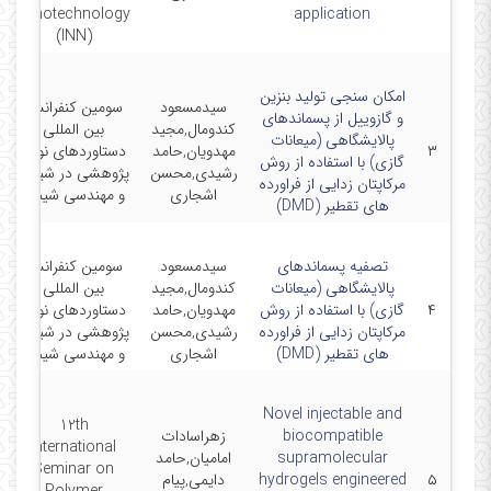
nanotechnology
application
(INN)
امکان سنجی تولید بنزین
سیدمسعود
سومین کنفرانس
و گازوییل از پسماندهای
کندومال,مجید
بین المللی
پالایشگاهی (میعانات
۳
مهدویان,حامد
دستاوردهای نوین
3
گازی) با استفاده از روش
رشیدی,محسن
پژوهشی در شیمی
مرکاپتان زدایی از فراورده
اشجاری
و مهندسی شیمی
های تقطیر (DMD)
تصفیه پسماندهای
سیدمسعود
سومین کنفرانس
پالایشگاهی (میعانات
کندومال,مجید
بین المللی
۴
گازی) با استفاده از روش
مهدویان,حامد
دستاوردهای نوین
3
مرکاپتان زدایی از فراورده
رشیدی,محسن
پژوهشی در شیمی
های تقطیر (DMD)
اشجاری
و مهندسی شیمی
Novel injectable and
12th
biocompatible
زهراسادات
International
supramolecular
امامیان,حامد
-
Seminar on
۵
hydrogels engineered
دایمی,پیام