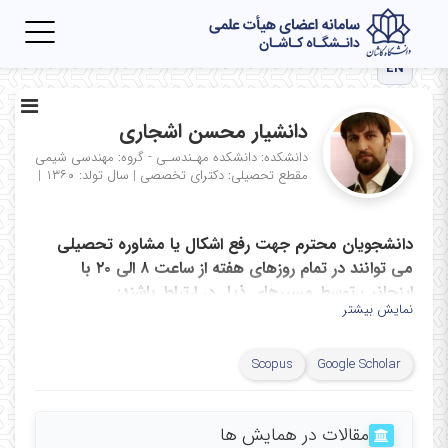
Toggle
igation
EN
دانشیار محسن اشجاری
دانشکده: دانشکده مهـندسـی - گروه: مهندسی شیمی
مقطع تحصیلی: دکترای تخصصی
|
سال تولد: ۱۳۶۰
|
دانشجویان محترم جهت رفع اشکال یا مشاوره تحصیلی
می توانند در تمام روزهای هفته از ساعت ۸ الی ۲۰ با
اینجانب توسط مسیرهای ذیل در ارتباط باشند:
نمایش بیشتر
۱) ملاقات حضوری در دانشکده اتاق شماره ۳۰۵
۲) گروههای واتساپی ایجاد شده
Scopus
Google Scholar
۳) تماس تلفنی به شماره ۰۳۱۵۵۹۱۲۴۹۴
۴) ایمیل به آدرس: Ashjari.m@kashanu.ac.i
مقالات در همایش ها