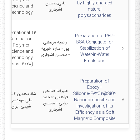
Polymer
by highly-charged
بایی,محسن
Science and
natural
اشجاری
Technology
polysaccharides
14 International
Preparation of PEG-
Seminar on
BSA Conjugate for
راضیه مرعشی
-
Polymer
۶
Stabilization of
پور - ساره خیریه
Science and
Water-in-Water
- محسن اشجاری
Technology
Emulsions
(ispst 2020)
Preparation of
Epoxy–
علیرضا صالحی
Silicone/Fe3O4@SiO2
شانزدهمین کنگره
فراهانی -محمد
-
۷
Nanocomposite and
ملی مهندسی
براتی - محسن
Investigation of Its
شیمی ایران
اشجاری
Efficiency as a Soft
Magnetic Composite