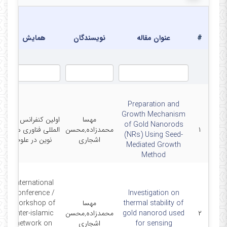
#
عنوان مقاله
نویسندگان
همایش
Preparation and
Growth Mechanism
مهسا
اولین کنفرانس بین
of Gold Nanorods
۱
محمدزاده,محسن
المللی فناوری های
7
(NRs) Using Seed-
اشجاری
نوین در علوم
Mediated Growth
Method
International
conference /
Investigation on
thermal stability of
مهسا
workshop of
۲
gold nanorod used
محمدزاده,محسن
inter-islamic
2
for sensing
اشجاری
network on