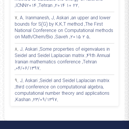
,ICNN2014 ,Tehran ,2014 10 22.
7.
A. Iranmanesh, J. Askari ,an upper and lower
bounds for S(G) by K.K.T method ,The First
National Conference on Computational methods
on Math/Chem/Bio ,Saveh ,2015 2 5.
8.
J. Askari ,Some properties of eigenvalues in
Seidel and Seidel Laplacian matrix ,49th Annual
Iranian mathematics conference ,Tehran
,04/06/1397.
9.
J. Askari ,Seidel and Seidel Laplacian matrix
,third conference on computational algebra,
computational number theory and applications
,Kashan ,23/09/1397.