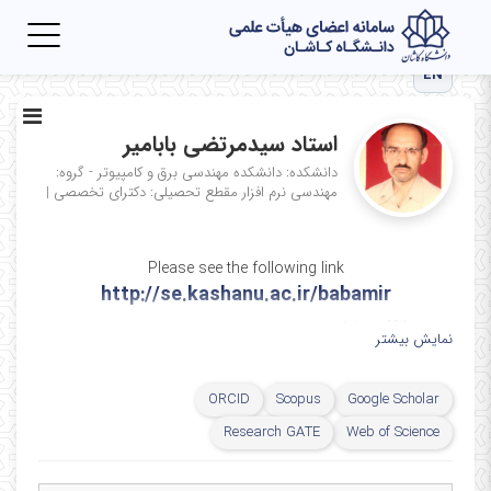
Toggle
igation
EN
استاد سیدمرتضی بابامیر
دانشکده: دانشکده مهندسی برق و کامپیوتر - گروه:
مهندسی نرم افزار
مقطع تحصیلی: دکترای تخصصی
|
Please see the following link
http://se.kashanu.ac.ir/babamir
My affiliation
نمایش بیشتر
مرتبه علمی: استاد
Google Scholar
Scopus
ORCID
دکتری تخصصی مهندسی نرم افزار: دانشگاه تربیت مدرس
Research GATE
Web of Science
کارشناسی ارشد مهندسی نرم افزار: دانشگاه تربیت مدرس
کارشناسی مهندسی نرم افزار: دانشگاه فردوسی مشهد