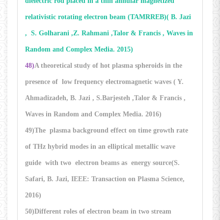
dielectric rod placed in a thin annular magnetized
relativistic rotating electron beam (TAMRREB)( B. Jazi
, S. Golharani ,Z. Rahmani ,
Talor & Francis , Waves in
Random and Complex Media
. 2015)
48)
A theoretical study of hot plasma spheroids in the
presence of low frequency electromagnetic waves ( Y.
Ahmadizadeh, B. Jazi , S.Barjesteh ,
Talor & Francis ,
Waves in Random and Complex Media
. 2016)
49)The plasma background effect on time growth rate
of THz hybrid modes in an elliptical metallic wave
guide with two electron beams as energy source(S.
Safari, B. Jazi, IEEE: Transaction on Plasma Science,
2016)
50)Different roles of electron beam in two stream