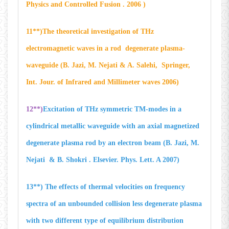
Physics and Controlled Fusion . 2006 )
11**)The theoretical investigation of THz
electromagnetic waves in a rod degenerate plasma-
waveguide (B. Jazi, M. Nejati & A. Salehi, Springer,
Int. Jour. of Infrared and Millimeter waves 2006)
12**)
Excitation of THz symmetric TM-modes in a
cylindrical metallic waveguide with an axial magnetized
degenerate plasma rod by an electron beam (B. Jazi, M.
Nejati & B. Shokri . Elsevier. Phys. Lett. A 2007)
13**) The effects of thermal velocities on frequency
spectra of an unbounded collision less degenerate plasma
with two different type of equilibrium distribution