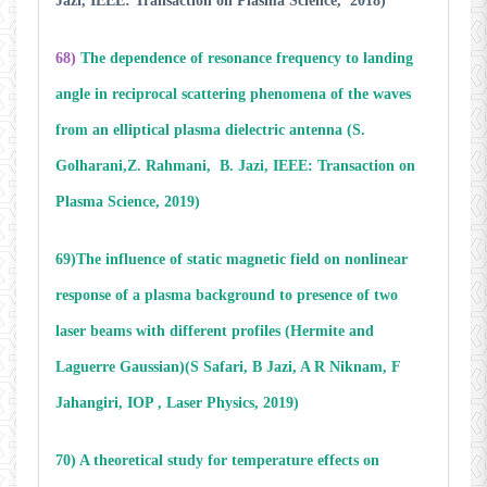
Jazi, IEEE: Transaction on Plasma Science, 2018)
68)
The dependence of resonance frequency to landing
angle in reciprocal scattering phenomena of the waves
from an elliptical plasma dielectric antenna (S.
Golharani,Z. Rahmani, B. Jazi, IEEE: Transaction on
Plasma Science, 2019)
69)The influence of static magnetic field on nonlinear
response of a plasma background to presence of two
laser beams with different profiles (Hermite and
Laguerre Gaussian)(S Safari, B Jazi, A R Niknam, F
Jahangiri, IOP , Laser Physics, 2019)
70) A theoretical study for temperature effects on