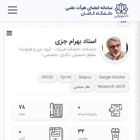
Toggle
igation
EN
استاد بهرام جزی
دانشکده: دانشکده فیزیک - گروه: لیزر و فوتونیک
مقطع تحصیلی: دکترای تخصصی
|
ORCID
Eprint
Scopus
Google Scholar
Research GATE
علم سنجی
۷۸
۰
پایان‌نامه‌/رساله
مقاله
۰
۳۲
همایش
کتاب