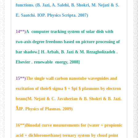
functions. (B. Jazi, A. Salehi, B. Shokri, M. Nejati & S.
E. Saatchi. IOP. Physics Scripta. 2007)
14**)
A computer tracking system of solar dish with
two-axis degree freedoms based on picture processing of
bar shadow.[ H. Arbab, B. Jazi & M. Rezagholizadeh .
Elsevier . renewable energy, 2008]
15**)
The single wall carbon nanotube waveguides and
excitation of their$ sigma $ + $pi $ plasmons by electron
beam(M. Nejati & C. Javaherian & B. Shokri & B. Jazi.
َََAIP. Physics of Plasmas. 2009)
16**)Binodal curve measurements for (water + propionic
acid + dichloromethane) ternary system by cloud point