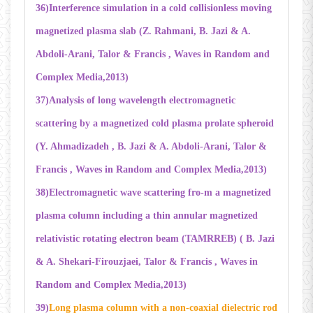
36)Interference simulation in a cold collisionless moving
magnetized plasma slab (Z. Rahmani, B. Jazi & A.
Abdoli-Arani, Talor & Francis , Waves in Random and
Complex Media,2013)
37)
Analysis of long wavelength electromagnetic
scattering by a magnetized cold plasma prolate spheroid
(Y. Ahmadizadeh , B. Jazi & A. Abdoli-Arani, Talor &
Francis , Waves in Random and Complex Media,
2013)
38)Electromagnetic wave scattering fro-m a magnetized
plasma column including a thin annular magnetized
relativistic rotating electron beam (TAMRREB)
( B. Jazi
& A. Shekari-Firouzjaei, Talor & Francis , Waves in
Random and Complex Media,
2013)
39)
Long plasma column with a non-coaxial dielectric rod