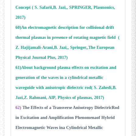
Concept
( S. Safarii,B. Jazi,, SPRINGER, Plasmonics,
2017)
60)An electromagnetic description for collisional drift
thermal plasmas in presence of rotating magnetic field (
Z. Hajijamali-Arani,B. Jazi,, Springer,,The European
Physical Journal Plus, 2017)
61)About background plasma effects on excitation and
generation of the waves in a cylindrical metallic
waveguide with anisotropic dielectric rod( S. Zahedi,B.
Jazi,Z. Rahmani, AIP, Physics of plasmas, 2017)
62)
The Effects of a Transverse Anisotropy Dielectric
Rod
in Excitation and Amplification Phenomena
of Hybrid
Electromagnetic Waves in
a Cylindrical Metallic