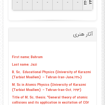
۲
۲
-
۲
-
-
-
-
-
-
-
۴
آثار هنری
First name: Bahram
Last name: Jazi
B. Sc. Educational Physics (University of Karazmi
(Tarbiat Moallem) – Tehran-Iran-June.1990)
M. Sc in Atomic Physics (University of Karazmi
(Tarbiat Moallem) – Tehran-Iran-Oct. 1993)
Title of M. Sc. thesis: "General theory of atomic
collisions and its application in excitation of CO2