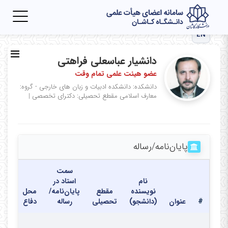
Toggle
igation
EN
دانشیار عباسعلی فراهتی
عضو هیئت علمی تمام وقت
دانشکده: دانشکده ادبیات و زبان های خارجی - گروه:
معارف اسلامی
مقطع تحصیلی: دکترای تخصصی
|
پایان‌نامه‌/رساله
سمت
نام
استاد در
نویسنده
مقطع
پایان‌نامه/
محل
تاری
#
عنوان
(دانشجو)
تحصیلی
رساله
دفاع
دفا