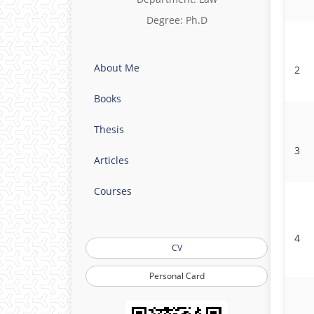
Degree: Ph.D
About Me
2
Books
Thesis
3
Articles
Courses
4
CV
Personal Card