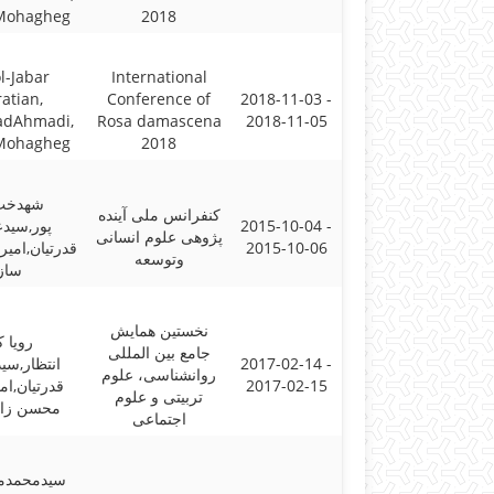
Mohagheg
2018
l-Jabar
International
atian,
Conference of
2018-11-03 -
dAhmadi,
Rosa damascena
2018-11-05
Mohagheg
2018
شهدخت
کنفرانس ملی آینده
2015-10-04 -
پور,سیدع
پژوهی علوم انسانی
2015-10-06
قدرتیان,امی
وتوسعه
ساز
نخستین همایش
رویا 
جامع بین المللی
2017-02-14 -
انتظار,سید
روانشناسی، علوم
2017-02-15
قدرتیان,ام
تربیتی و علوم
محسن زاد
اجتماعی
سیدمحمدمه