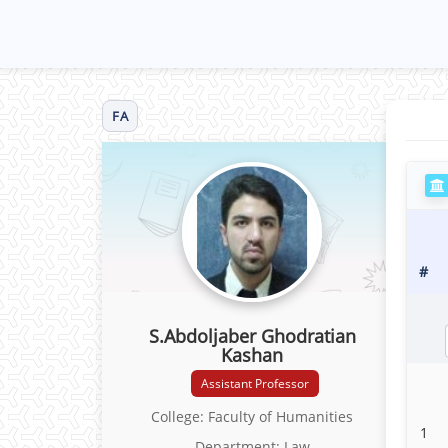
FA
#
S.Abdoljaber Ghodratian
Kashan
Assistant Professor
College: Faculty of Humanities
1
Department: Law