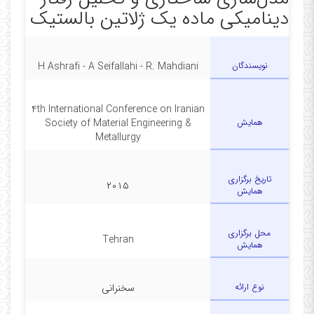
My affiliation
دینامیکی ماده یک ژلاتین بالستیک
■
استادیار گروه مکانیک جامدات و طراحی کاربردی دانشکده
مهندسی مکانیک دانشگاه کاشان
نویسندگان
H Ashrafi - A Seifallahi - R. Mahdiani
4th International Conference on Iranian
همایش
Society of Material Engineering &
Metallurgy
تاریخ برگزاری
۲۰۱۵
همایش
محل برگزاری
Tehran
همایش
نوع ارائه
سخنرانی