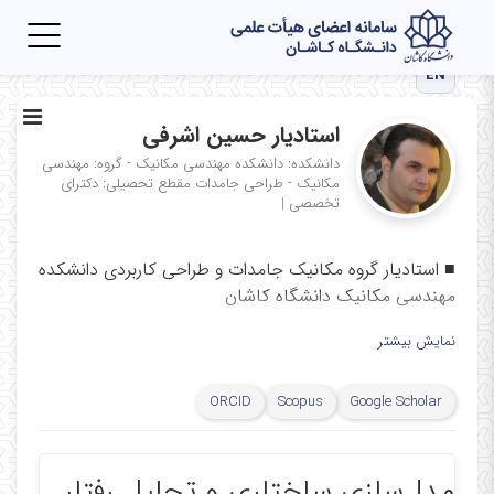
Toggle
igation
EN
استادیار حسین اشرفی
دانشکده: دانشکده مهندسی مکانیک - گروه: مهندسی
مکانیک - طراحی جامدات
مقطع تحصیلی: دکترای
تخصصی
|
■
استادیار گروه مکانیک جامدات و طراحی کاربردی دانشکده
مهندسی مکانیک دانشگاه کاشان
■
دکتری تخصصی مکانیک محاسباتی و طراحی کاربردی از
نمایش بیشتر
دانشگاه صنعتی خواجه نصیرالدین طوسی
■
تلفن:
۵۵۹۱۳۴۳۹ ۰۳۱
ORCID
Scopus
Google Scholar
■
نمابر:
۰
۰
۵۵۹۱۳۴
۰۳۱
■
تارنما:
https://faculty.kashanu.ac.ir/hashrafi
مدل‌سازی ساختاری و تحلیل رفتار