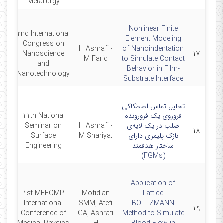
Metallurgy
Nonlinear Finite
2nd International
Element Modeling
Congress on
H Ashrafi -
of Nanoindentation
0-28
Nanoscience
۱۷
M Farid
to Simulate Contact
and
Behavior in Film-
Nanotechnology
Substrate Interface
تحلیل تماس اصطکاکی
فروروی یک فرورونده
11th National
صلب در یک لایه‌ی
H Ashrafi -
Seminar on
0
۱۸
نازک پلیمری دارای
M Shariyat
Surface
ساختار هدفمند
Engineering
(FGMs)
Application of
1st MEFOMP
Mofidian
Lattice
ber
International
SMM, Atefi
BOLTZMANN
۱۹
011
Conference of
GA, Ashrafi
Method to Simulate