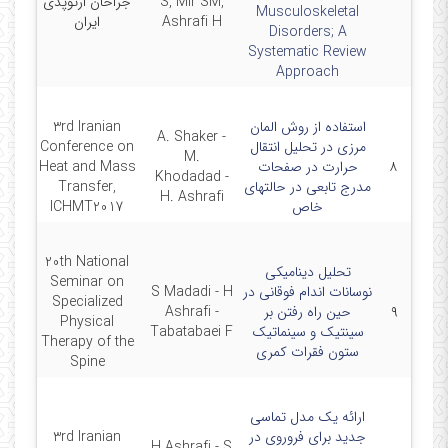
S, Mir SM,
جراحان ارتوپدی
Musculoskeletal
Ashrafi H
ایران
Disorders; A
Systematic Review
Approach
استفاده از روش المان
3rd Iranian
A. Shaker -
مرزی در تحلیل انتقال
Conference on
M.
۸
حرارت در صفحات
Heat and Mass
1/22
Khodadad -
مدرج تابعی در حالتهای
Transfer,
H. Ashrafi
خاص
ICHMT2017
20th National
تحلیل دینامیکی
Seminar on
نوسانات اندام فوقانی در
S Madadi - H
Specialized
۹
حین راه ‌رفتن بر
Ashrafi -
9
Physical
سینتیک و سینماتیک
Tabatabaei F
Therapy of the
ستون فقرات کمری
Spine
ارائه یک مدل تماسی
جدید برای فروروی در
3rd Iranian
H Ashrafi - S