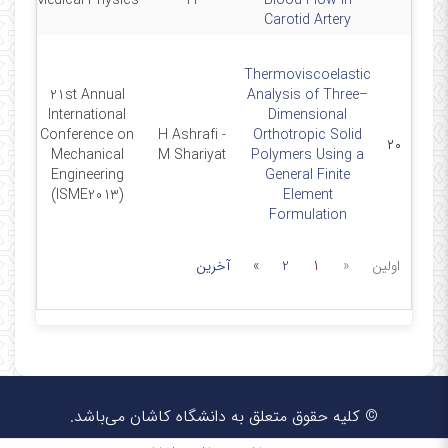
Medical Physics
H
Blood Flow in
Carotid Artery
Thermoviscoelastic
21st Annual
Analysis of Three–
International
Dimensional
Conference on
H Ashrafi -
Orthotropic Solid
5-7
۲۰
Mechanical
M Shariyat
Polymers Using a
Engineering
General Finite
(ISME2013)
Element
Formulation
اولین
«
1
2
»
آخرین
© کلیه حقوق متعلق به دانشگاه کاشان می‌باشد.