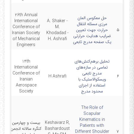
26th Annual
حل معکوس المان
International
A. Shaker -
مرزی مسئله انتقال
Conference of
M.
۵
حرارت جهت تعیین
4/24
Iranian Society
Khodadad -
ضرایب هدایت حرارتی
of Mechanical
H. Ashrafi
یک صفحه مدرج تابعی
Engineers
تحلیل برهم‌کنش‌های
14th
تماسی در سازه‌های
International
مدرج تابعی
Conference of
-3
H Ashrafi
۶
ویسکوالاستیک با
Iranian
استفاده از اجزای
Aerospace
محدود مدرج
Society
The Role of
Scapular
Kinematics in
Keshavarz R,
بیست و چهارمین
Patients with
Bashardoust
کنگره سالانه انجمن
-26
Different Shoulder
۷