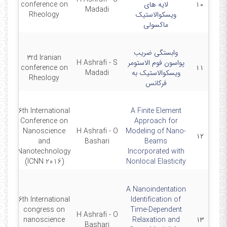
۱۰
لایه های
conference on
018
Madadi
ویسکوالاستیک
Rheology
ماکسولی
وابستگی ضریب
3rd Iranian
پواسون فوم الاستومر
H Ashrafi - S
018
conference on
۱۱
ویسکوالاستیک به
Madadi
Rheology
فرکانس
6th International
A Finite Element
Conference on
Approach for
Nanoscience
H Ashrafi - O
Modeling of Nano-
0-26
۱۲
and
Bashari
Beams
Nanotechnology
Incorporated with
(ICNN 2016)
Nonlocal Elasticity
A Nanoindentation
6th International
Identification of
congress on
Time-Dependent
H Ashrafi - O
0-26
nanoscience
Relaxation and
۱۳
Bashari