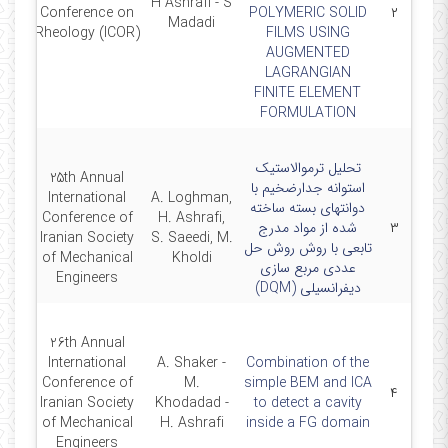
H Ashrafi - S
2/17
Conference on
POLYMERIC SOLID
۲
Madadi
Rheology (ICOR)
FILMS USING
AUGMENTED
LAGRANGIAN
FINITE ELEMENT
FORMULATION
تحلیل ترموالاستیک
25th Annual
استوانه جدارضخیم با
International
A. Loghman,
دوانتهای بسته ساخته
Conference of
H. Ashrafi,
۳
شده از مواد مدرج
7
Iranian Society
S. Saeedi, M.
تابعی با روش روش حل
of Mechanical
Kholdi
عددی مربع سازی
Engineers
دیفرانسیلی (DQM)
26th Annual
International
A. Shaker -
Combination of the
Conference of
M.
simple BEM and ICA
4/24
۴
Iranian Society
Khodadad -
to detect a cavity
of Mechanical
H. Ashrafi
inside a FG domain
Engineers