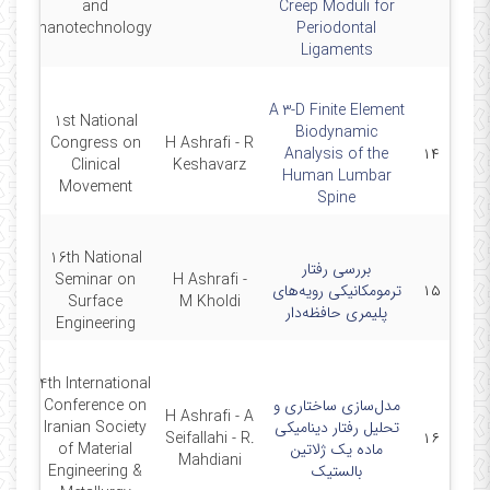
and
Creep Moduli for
nanotechnology
Periodontal
Ligaments
A 3-D Finite Element
1st National
Biodynamic
Congress on
H Ashrafi - R
6
Analysis of the
۱۴
Clinical
Keshavarz
Human Lumbar
Movement
Spine
16th National
بررسی رفتار
Seminar on
H Ashrafi -
۱۵
ترمومکانیکی رویه‌های
6
Surface
M Kholdi
پلیمری حافظه‌دار
Engineering
4th International
مدل‌سازی ساختاری و
Conference on
H Ashrafi - A
تحلیل رفتار دینامیکی
Iranian Society
5
Seifallahi - R.
۱۶
ماده یک ژلاتین
of Material
Mahdiani
بالستیک
Engineering &