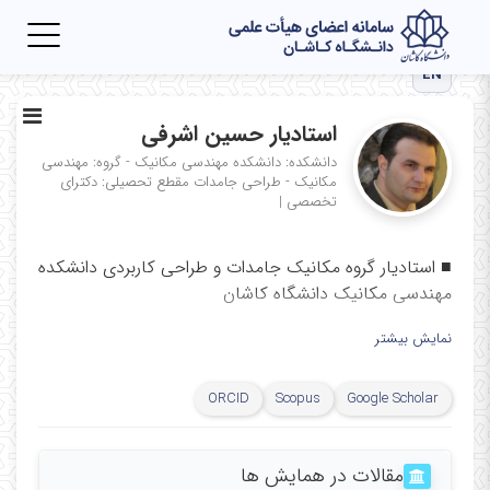
Toggle
igation
EN
استادیار حسین اشرفی
دانشکده: دانشکده مهندسی مکانیک - گروه: مهندسی
مکانیک - طراحی جامدات
مقطع تحصیلی: دکترای
تخصصی
|
■
استادیار گروه مکانیک جامدات و طراحی کاربردی دانشکده
مهندسی مکانیک دانشگاه کاشان
■
دکتری تخصصی مکانیک محاسباتی و طراحی کاربردی از
نمایش بیشتر
دانشگاه صنعتی خواجه نصیرالدین طوسی
■
تلفن:
۵۵۹۱۳۴۳۹ ۰۳۱
ORCID
Scopus
Google Scholar
■
نمابر:
۰
۰
۵۵۹۱۳۴
۰۳۱
■
تارنما:
https://faculty.kashanu.ac.ir/hashrafi
مقالات در همایش ها