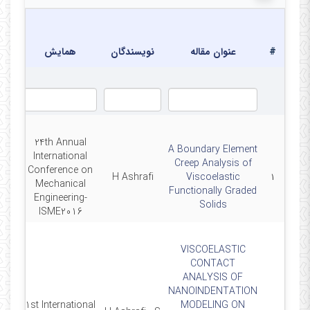
My affiliation
ت
■
استادیار گروه مکانیک جامدات و طراحی کاربردی دانشکده
بر
مهندسی مکانیک دانشگاه کاشان
#
عنوان مقاله
نویسندگان
همایش
هم
24th Annual
A Boundary Element
International
Creep Analysis of
Conference on
-26
H Ashrafi
Viscoelastic
۱
Mechanical
Functionally Graded
Engineering-
Solids
ISME2016
VISCOELASTIC
CONTACT
ANALYSIS OF
NANOINDENTATION
1st International
MODELING ON