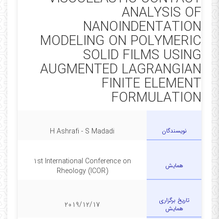
My affiliation
ANALYSIS OF
■
استادیار گروه مکانیک جامدات و طراحی کاربردی دانشکده
NANOINDENTATION
مهندسی مکانیک دانشگاه کاشان
MODELING ON POLYMERIC
SOLID FILMS USING
AUGMENTED LAGRANGIAN
FINITE ELEMENT
FORMULATION
نویسندگان
H Ashrafi - S Madadi
1st International Conference on
همایش
Rheology (ICOR)
تاریخ برگزاری
2019/12/17
همایش