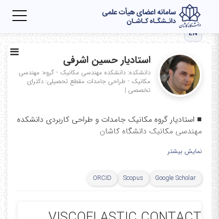
Toggle
igation
EN
استادیار حسین اشرفی
دانشکده: دانشکده مهندسی مکانیک - گروه: مهندسی
مکانیک - طراحی جامدات
مقطع تحصیلی: دکترای
تخصصی
|
■
استادیار گروه مکانیک جامدات و طراحی کاربردی دانشکده
مهندسی مکانیک دانشگاه کاشان
■
دکتری تخصصی مکانیک محاسباتی و طراحی کاربردی از
نمایش بیشتر
دانشگاه صنعتی خواجه نصیرالدین طوسی
■
تلفن:
۵۵۹۱۳۴۳۹ ۰۳۱
ORCID
Scopus
Google Scholar
■
نمابر:
۰
۰
۵۵۹۱۳۴
۰۳۱
■
تارنما:
https://faculty.kashanu.ac.ir/hashrafi
VISCOELASTIC CONTACT