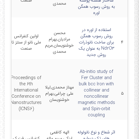
ساختار هسته-پوسته
صنعت
محمدی
به روش رسوب همگن
اوره
استفاده از اوره در
محسن
روش رسوب همگن
اولین کنفرانس
مرادیان,بهرام
-8-
۴
برای ساخت نانوذرات
ملی نانو از سنتز تا
خوشنویسان,مریم
3
Nd2O3 به عنوان یک
صنعت
محمدی
روش جدید
Ab-initio study of
Proceedings of
Fe2 Cluster and
the 6th
bulk bcc Iron with
مهناز محمدی,لیلا
International
collinear and
۵
علی چراغی,بهرام
-3-7
Conference on
noncollinear
خوشنویسان
Nanostructures
magnetic methods
(ICNS6)
and Spin-orbit
coupling
اثر شعاع و نوع نانولوله
الهه کاظمی
های تک دیواره
اینکی,مریم ماله
کنفرانس فیزیک
-8-