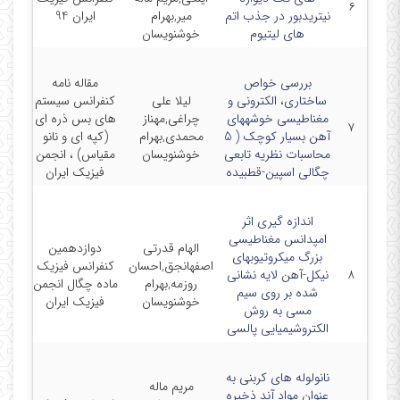
۶
نیتریدبور در جذب اتم
میر,بهرام
ایران 94
8
های لیتیوم
خوشنویسان
بررسی خواص
مقاله نامه
ساختاری، الکترونی و
لیلا علی
کنفرانس سیستم
مغناطیسی خوشههای
چراغی,مهناز
های بس ذره ای
-11-
۷
آهن بسیار کوچک ( 5
محمدی,بهرام
(کپه ای و نانو
2
محاسبات نظریه تابعی
خوشنویسان
مقیاس) ، انجمن
چگالی اسپین-قطبیده
فیزیک ایران
اندازه گیری اثر
امپدانس مغناطیسی
الهام قدرتی
دوازدهمین
بزرگ میکروتیوبهای
اصفهانجق,احسان
کنفرانس فیزیک
-1-
۸
نیکل-آهن لایه نشانی
روزمه,بهرام
ماده چگال انجمن
8
شده بر روی سیم
خوشنویسان
فیزیک ایران
مسی به روش
الکتروشیمیایی پالسی
نانولوله های کربنی به
مریم ماله
عنوان مواد آند ذخیره