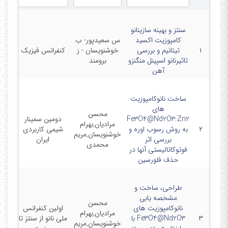
سنتز و بهینه سازینانو
کامپوزیت اکسید
س سعیدپور- ب
۱
تیتانیم و بررسی
خوشنویسان - ز
کنفرانس فیزیک
-6-6
تاثیرنانو اسپینل منگنزو
برومند
آهن
ساخت نانوکامپوزیت
های
محسن
Fe3O4@Nd2O3:Zn2
دومین سمینار
مرادیان,بهرام
-8-
۲
به روش رسوب اوره و
شیمی کاربردی
خوشنویسان,مریم
7
بررسی اثر
ایران
محمدی
فوتوکاتالیستی آنها در
حذف فلورسین
طراحی، ساخت و
مشخصه یابی
محسن
نانوکامپوزیت های
اولین کنفرانس
مرادیان,بهرام
-8-
۳
Fe3O4@Nd2O3 با
ملی نانو از سنتز تا
خوشنویسان,مریم
3