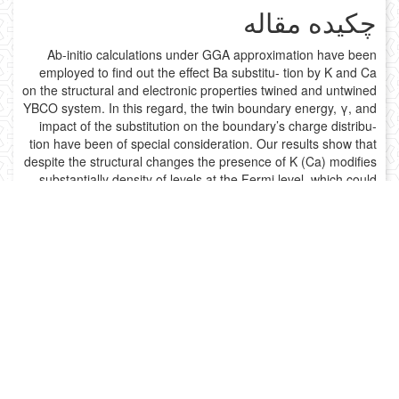
چکیده مقاله
Ab-initio calculations under GGA approximation have been
employed to find out the effect Ba substitu- tion by K and Ca
on the structural and electronic properties twined and untwined
YBCO system. In this regard, the twin boundary energy, γ, and
impact of the substitution on the boundary’s charge distribu-
tion have been of special consideration. Our results show that
despite the structural changes the presence of K (Ca) modifies
substantially density of levels at the Fermi level, which could
be responsible for em- pirical reports of decreasing the critical
temperature (T c ) by increasing the K(Ca) content. Although,
the K doping reduces the γvalue in YBa 2 –x K x Cu 3 O 7
system, after calcium doping it remains more or less
unchanged. In addition, reduction of the carrier density occurs
at twin boundary in CuO 2 layer for the substituted system with
respect to the untwined YBCO system. Our results would be
noticeable in con- junction with the experimentally reported
twinned and alkali substituted superconductive properties of
the YBCO samples. ©
© کلیه حقوق متعلق به دانشگاه کاشان می‌باشد.