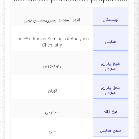
نویسندگان
فائزه السادات رضوی,محسن بهپور
The 23rd Iranian Seminar of Analytical
همایش
Chemistry
تاریخ برگزاری
2016-8-30
همایش
محل برگزاری
تهران
همایش
نوع ارائه
سخنرانی
سطح همایش
ملی