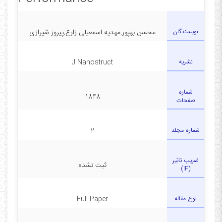
نویسندگان
محسن بهپور,مهدیه اسمعیلی زارع,پیروز شیرازی
نشریه
J Nanostruct
شماره
1848
صفحات
شماره مجلد
2
ضریب تاثیر
ثبت نشده
(IF)
نوع مقاله
Full Paper