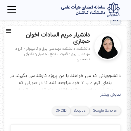
Toggle
igation
EN
دانشیار مریم السادات اخوان
حجازی
دانشکده: دانشکده مهندسی برق و کامپیوتر - گروه:
مهندسی برق - قدرت
مقطع تحصیلی: دکترای
تخصصی
|
دانشجویانی که می خواهند با من پروژه کارشناسی بگیرند در
ابتدای ترم 6 یا 7 خود مراجعه کنند تا در صورتی که
پیشرفت مناسبی داشته باشند پروژه شان را در ترم 8
نمایش بیشتر
برایشان ثبت نمایم.
اکانت
ORCID
Scopus
Google Scholar
dr.m.a.hejazi@
اینستاگرام
---------------------------------------------------------------------------