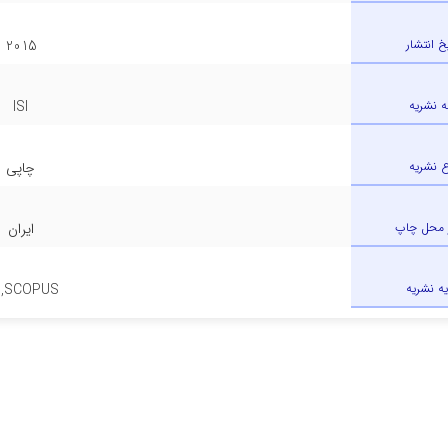
یخ انتشار
2015
ه نشریه
ISI
ع نشریه
چاپی
 محل چاپ
ایران
یه نشریه
I ,SCOPUS