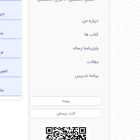
تار
درباره من
رتب
کتاب ها
پایان‌نامه‌/رساله
نو
مقالات
کشور
برنامه تدریس
نما
رزومه
کارت پرسنلی