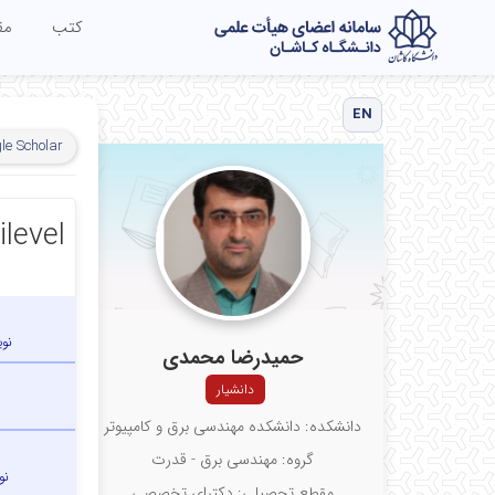
کتب
مق
EN
le Scholar
level
نو
حمیدرضا محمدی
دانشیار
دانشکده: دانشکده مهندسی برق و کامپیوتر
گروه: مهندسی برق - قدرت
نو
مقطع تحصیلی: دکترای تخصصی