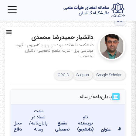
Toggle
igation
EN
دانشیار حمیدرضا محمدی
دانشکده: دانشکده مهندسی برق و کامپیوتر - گروه:
مهندسی برق - قدرت
مقطع تحصیلی: دکترای
تخصصی
|
ORCID
Scopus
Google Scholar
پایان‌نامه‌/رساله
سمت
نام
استاد در
نویسنده
مقطع
پایان‌نامه/
محل
تاری
#
عنوان
(دانشجو)
تحصیلی
رساله
دفاع
دفا