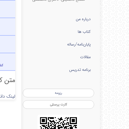
درباره من
کتاب ها
پایان‌نامه‌/رساله
مقالات
کش
برنامه تدریس
متن کا
رزومه
لینک دان
کارت پرسنلی