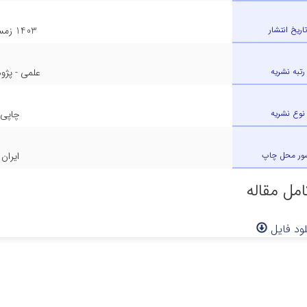
تاریخ انتشار
1403 زمستان
رتبه نشریه
علمی - پژ
نوع نشریه
چاپی
ور محل چاپ
ایران
مل مقاله
لود فایل