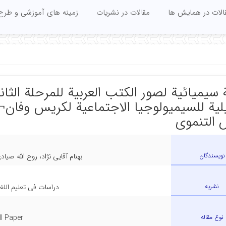
الات در همایش ها
مقالات در نشریات
زمینه های آموزشی و طرح
سیمیائیة لصور الکتب العربیة للمرحلة الثانو
یلیة للسیمیولوجیا الاجتماعیة لکریس وفان¬
 التنموی
نویسندگان
بهنام آقایی نژاد، روح الله صیا
نشریه
دراسات فی تعلیم اللغة 
نوع مقاله
ll Paper