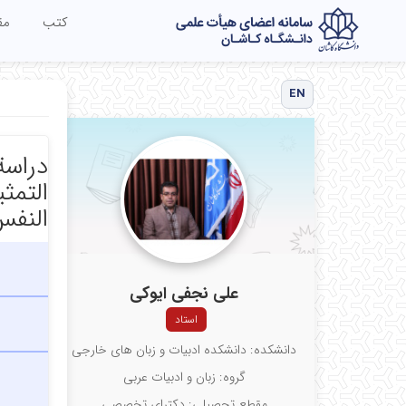
کتب
مق
EN
دراسة 
التمث
النفس
علی نجفی ایوکی
استاد
دانشکده: دانشکده ادبیات و زبان های خارجی
گروه: زبان و ادبیات عربی
مقطع تحصیلی: دکترای تخصصی