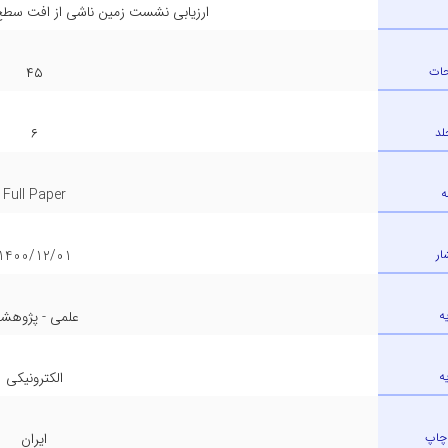
ارزیابی نشست زمین ناشی از افت سطح
حات
۴۵
لد
۶
ه
Full Paper
ار
1400/12/01
ه
علمی - پژوهش
ه
الکترونیکی
چاپ
ایران