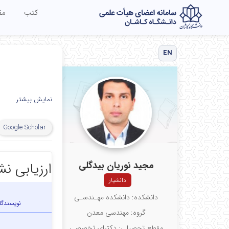
کتب
مق
EN
نمایش بیشتر
Google Scholar
مجید نوریان بیدگلی
ارزیابی 
دانشیار
دانشکده: دانشکده مهـندسـی
نویسندگا
گروه: مهندسی معدن
مقطع تحصیلی: دکترای تخصصی