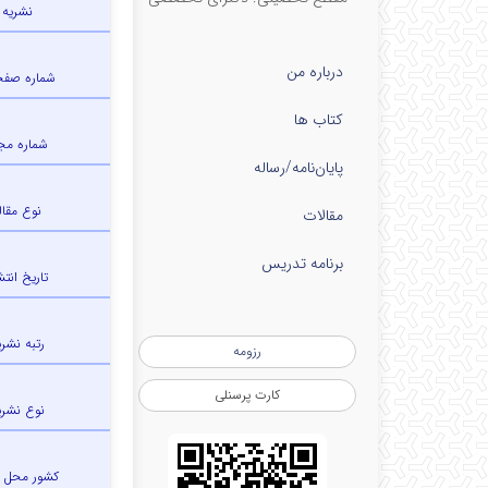
نشریه
درباره من
شماره صف
کتاب ها
شماره مج
پایان‌نامه‌/رساله
نوع مقال
مقالات
برنامه تدریس
تاریخ انتش
رتبه نشری
رزومه
کارت پرسنلی
نوع نشری
کشور محل 