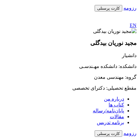
رزومه
کارت پرسنلی
EN
مجید نوریان بیدگلی
دانشیار
دانشکده: دانشکده مهـندسـی
گروه: مهندسی معدن
مقطع تحصیلی: دکترای تخصصی
درباره من
کتاب ها
پایان‌نامه‌/رساله
مقالات
برنامه تدریس
رزومه
کارت پرسنلی