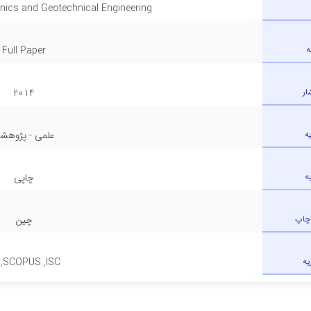
ics and Geotechnical Engineering
ه
Full Paper
ار
2014
ه
علمی - پژوهش
ه
چاپی
چاپ
چین
یه
I ,SCOPUS ,ISC