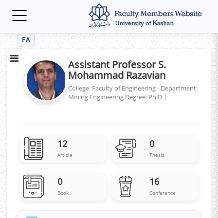
Toggle
navigation
FA
Assistant Professor S.
Mohammad Razavian
College: Faculty of Engineering - Department:
Mining Engineering
Degree: Ph.D
|
12
0
Article
Thesis
0
16
Book
Conference