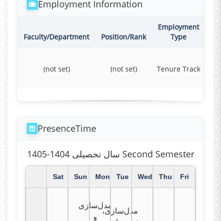
Employment Information
Employment
Co
Faculty/Department
Position/Rank
Type
(not set)
(not set)
Tenure Track
F
PresenceTime
سال تحصیلی 1404-1405 Second Semester
Sat
Sun
Mon
Tue
Wed
Thu
Fri
مدل‌سازی
مدل‌سازی،
و