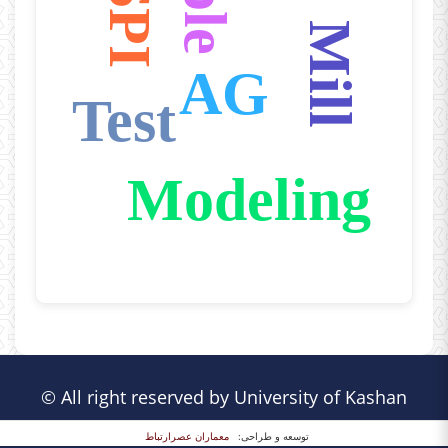
SPI
Mill
AG
Test
Modeling
End of interactive chart.
© All right reserved by University of Kashan
توسعه و طراحی:
معماران عصر‌ارتباط