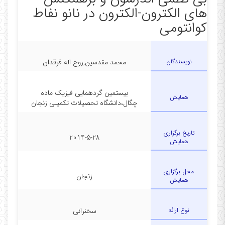
های الکترون-الکترون در نانو نفاط
کوانتومی
نویسندگان
محمد مقدسین,روح اله فرقدان
بیستمین گردهمایی فیزیک ماده
همایش
چگال،دانشگاه تحصیلات تکمیلی زنجان
تاریخ برگزاری
2014-5-28
همایش
محل برگزاری
زنجان
همایش
نوع ارائه
سخنرانی