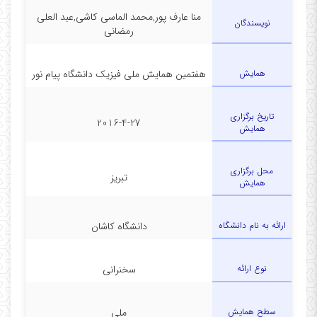
منا عارف پور,محمد الماسی کاشی,عبد العلی
نویسندگان
رمضانی
همایش
هفتمین همایش ملی فیزیک دانشگاه پیام نور
تاریخ برگزاری
2016-4-27
همایش
محل برگزاری
تبریز
همایش
ارائه به نام دانشگاه
دانشگاه کاشان
نوع ارائه
سخنرانی
سطح همایش
ملی