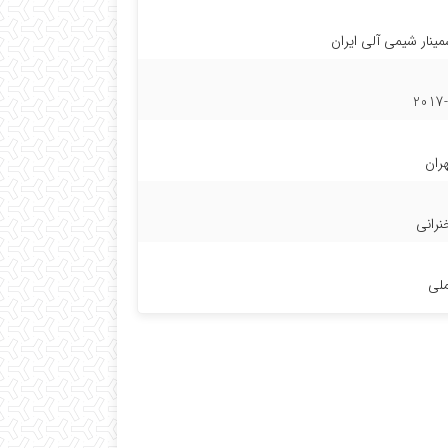
نار شیمی آلی ایران
2017-
هران
رانی
لی