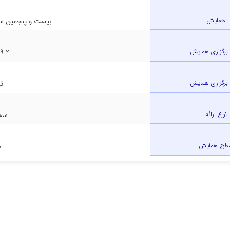
همایش
بیست و پنجمین سمی
 برگزاری همایش
9-2
برگزاری همایش
ت
نوع ارائه
سخن
طح همایش
م