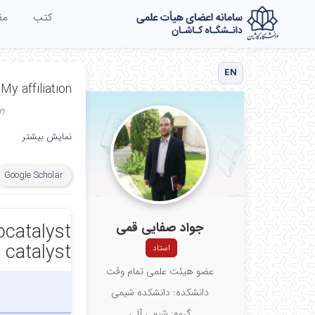
کتب
مق
EN
My affiliation
n
نمایش بیشتر
Google Scholar
جواد صفایی قمی
ocatalyst
catalyst
استاد
عضو هیئت علمی تمام وقت
دانشکده: دانشکده شیمی
گروه: شیمی آلی