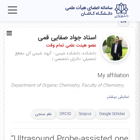
Toggle
igation
EN
استاد جواد صفایی قمی
عضو هیئت علمی تمام وقت
دانشکده: دانشکده شیمی - گروه: شیمی آلی
مقطع
تحصیلی: دکترای تخصصی
|
My affiliation
Department of Organic Chemistry, Faculty of Chemistry,
University of Kashan, Kashan, P.O. Box 87317-51167, I. R.
نمایش بیشتر
Iran
Google Scholar
Scopus
ORCID
علم سنجی
“Ultrasound Probe-assisted one