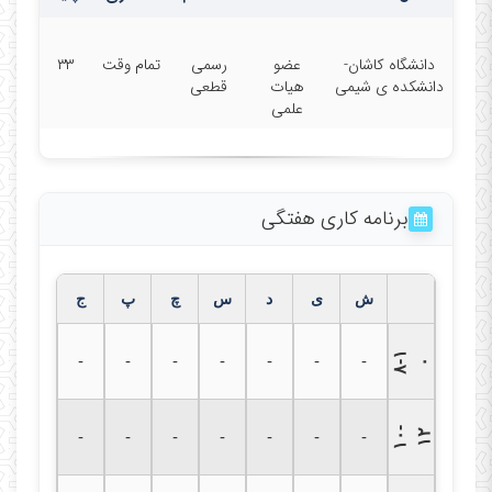
دانشگاه کاشان-
عضو
رسمی
تمام وقت
۳۳
1- کتاب ها
دانشکده ی شیمی
هیات
قطعی
علمی
برنامه کاری هفتگی
کتاب های تالیفی
کتاب های ترجمه
ش
ی
د
س
چ
پ
ج
۸
۱
-
-
-
-
-
-
-
-
۰
2-
دستور کارهای آزمایشگاه
۱
۰
-
۱
-
-
-
-
-
-
-
۲