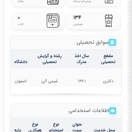
پایان‌نامه‌/رساله
مقاله
۰
۱۳۴
همایش
کتاب
جواد صفری را در صفحه های زیر جستجو کنید
سوابق تحصیلی
Google schoolar
2.
SCOPUS
1
.
مقطع
سال اخذ
رشته و گرایش
تحصیلی
مدرک
تحصیلی
دانشگاه
3
ORCID
4.
Web of Science
5.
Researchgate
6.
Publication list
دکتری
۱۳۸۱
شیمی آلی
اصفهان
7.
linked in
8.
PubMed
.
9..
Academia
اطلاعات استخدامی
10.
Armangar
عنوان
نوع
نوع
محل خدمت
سمت
استخدام
همکاری
پایه