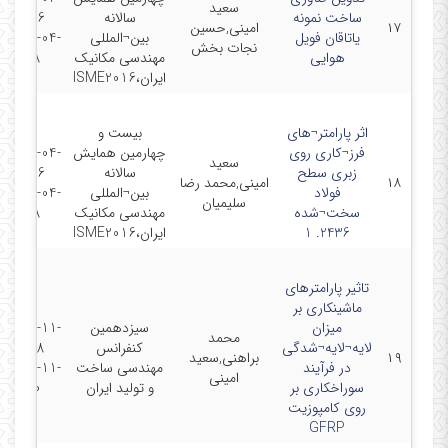
سعید
ساخت نمونه
سالانه
26 -
۱۷
امینی,حسین
یاتاقان فویل
بین¬المللی
2016-04-
نجات بخش
هوایی
مهندسی مکانیک
28
ایران،ISME2016
اثر پارامتر¬های
بیست و
فرز¬کاری روی
چهارمین همایش
2016-04-
سعید
زبری سطح
سالانه
26 -
۱۸
امینی,محمد رضا
فولاد
بین¬المللی
2016-04-
سلیمیان
سخت¬شده
مهندسی مکانیک
28
2436. 1
ایران،ISME2016
تاثیر پارامترهای
ماشینکاری بر
میزان
سیزدهمین
2016-11-
محمد
لایه¬لایه¬شدگی
کنفرانس
08 -
۱۹
براهنی,سعید
در فرآیند
مهندسی ساخت
2016-11-
امینی
سوراخکاری بر
و تولید ایران
10
روی کامپوزیت
GFRP