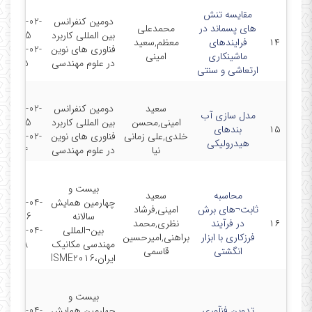
مقایسه تنش
دومین کنفرانس
2016-02-
های پسماند در
محمدعلی
بین المللی کاربرد
25 -
۱۴
فرایندهای
معظم,سعید
فناوری های نوین
2016-02-
ماشینکاری
امینی
در علوم مهندسی
25
ارتعاشی و سنتی
سعید
دومین کنفرانس
2016-02-
مدل سازی آب
امینی,محسن
بین المللی کاربرد
25 -
۱۵
بندهای
خلدی,علی زمانی
فناوری های نوین
2017-02-
هیدرولیکی
نیا
در علوم مهندسی
24
بیست و
محاسبه
سعید
چهارمین همایش
2016-04-
ثابت¬های برش
امینی,فرشاد
سالانه
26 -
۱۶
در فرآیند
نظری,محمد
بین¬المللی
2016-04-
فرزکاری با ابزار
براهنی,امیرحسین
مهندسی مکانیک
28
انگشتی
قاسمى
ایران،ISME2016
بیست و
تدوین فنآوری
چهارمین همایش
2016-04-