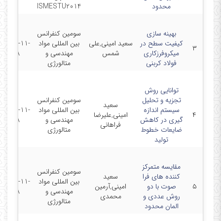
محدود
ISMESTU2014
بهینه سازی
سومین کنفرانس
کیفیت سطح در
سعید امینی,علی
بین المللی مواد
2014-11-
۳
میکروفرزکاری
شمس
مهندسی و
18
فولاد کربنی
متالورژی
توانایی روش
تجزیه و تحلیل
سومین کنفرانس
سعید
سیستم اندازه
بین المللی مواد
2014-11-
۴
امینی,علیرضا
گیری در کاهش
مهندسی و
18
فراهانی
ضایعات خطوط
متالورژی
تولید
مقایسه متمرکز
سومین کنفرانس
کننده های فرا
سعید
بین المللی مواد
2014-11-
۵
صوت با دو
امینی,آرمین
مهندسی و
18
روش عددی و
محمدی
متالورژی
المان محدود