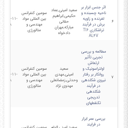
اثر جنس ابزار بر
سعید امینی,عماد
ناحیه چسبنده و
سومین کنفرانس
حکیمی,ابراهیم
لغرنده و زاویه
بین المللی مواد
2014-11-
۶
حقانی
برش در فرآیند
مهندسی و
18
مبارکه,مهران
تراشکاری TI6
متالورژی
دادخواه
AL4V
مطالعه و بررسی
تجربی تأثیر
ارتعاش
اولتراسونیک و
سعید
سومین کنفرانس
روانکار بر رفتار
امینی,مهدی
بین المللی مواد
2014-11-
۷
نیروی شکلدهی
وحدتی,زمضانعلی
مهندسی و
18
در فرآیند
مهدوی نژاد
متالورژی
شکلدهی
تدریجی
تکنقطهای
بررسی عمر ابزار
در فرایند
سعید امینی,الهام
سومین کنفرانس