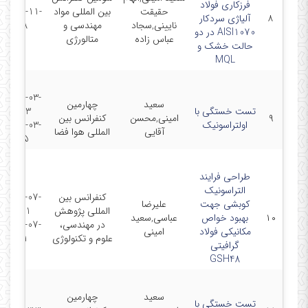
فرزکاری فولاد
حقیقت
بین المللی مواد
2014-11-
۸
آلیاژی سردکار
نایینی,سجاد
مهندسی و
18
AISI1070 در دو
عباس زاده
متالورژی
حالت خشک و
MQL
2015-03-
سعید
چهارمین
تست خستگی با
03 -
۹
امینی,محسن
کنفرانس بین
اولتراسونیک
2015-03-
آقایی
المللی هوا فضا
05
طراحی فرایند
التراسونیک
کنفرانس بین
2015-07-
کوبشی جهت
علیرضا
المللی پژوهش
21 -
۱۰
بهبود خواص
عباسی,سعید
در مهندسی،
2015-07-
مکانیکی فولاد
امینی
علوم و تکنولوژی
21
گرافیتی
GSH48‌
سعید
چهارمین
تست خستگی با