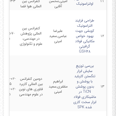
۱۱
امینی,محسن
کنفرانس بین
2015-3-3
اولتراسونیک
آقایی
المللی هوا فضا
طراحی فرایند
التراسونیک
کنفرانس بین
کوبشی جهت
علیرضا
المللی پژوهش
2015-7-
۱۲
بهبود خواص
عباسی,سعید
در مهندسی،
21
مکانیکی فولاد
امینی
علوم و تکنولوژی
گرافیتی
GSH48‌
بررسی توزیع
سایش ابزار
تنگستن کارباید
دومین کنفرانس
2016-02-
با پوشش و
ابراهیم
بین المللی کاربرد
25 -
۱۳
بدون پوشش
مظفری,سعید
فناوری های نوین
2016-02-
TiCN در
امینی
در علوم مهندسی
25
ماشینکاری فولاد
ابزار سخت کاری
شده SPK