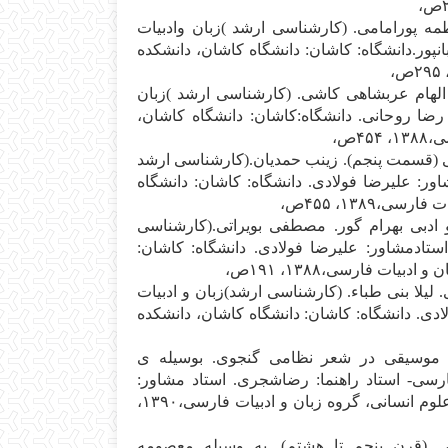
م‍ه‌ پ‍ورام‍ام‍ی‌. (ک‍ارش‍ن‍اس‍ی‌ ارش‍د )زب‍ان‌ وادب‍ی‍ات‌
پ‍ور.دان‍ش‍گ‍اه‌: ک‍اش‍ان‌: دان‍ش‍گ‍اه‌ ک‍اش‍ان‌، دان‍ش‍ک‍ده‌
ل‍ه‍ام‌ ع‍رب‍ش‍اه‍ی‌ ک‍اش‍ی‌. (ک‍ارش‍ن‍اس‍ی‌ ارش‍د )زب‍ان‌
ض‍ا روح‍ان‍ی‌. دان‍ش‍گ‍اه‌:ک‍اش‍ان‌: دان‍ش‍گ‍اه‌ ک‍اش‍ان‌،
۴ص‌،
‍ی‌ (ق‍س‍م‍ت‌ پ‍ن‍ج‍م‌). زی‍ن‍ب‌ ح‍م‍دی‍ان‌.(ک‍ارش‍ن‍اس‍ی‌ ارش‍د
ور: ع‍ل‍ی‍رض‍ا ف‍ولادی‌. دان‍ش‍گ‍اه‌: ک‍اش‍ان‌: دان‍ش‍گ‍اه‌
‍ی‌،۱۳۸۹، ۴۵۵ص‌،
ب‍ی‌ ب‍ه‍رام‌ گ‍ور. م‍ص‍طف‍ی‌ ب‍وی‍رات‍ی‌.(ک‍ارش‍ن‍اس‍ی‌
‍ت‍ادم‍ش‍اور: ع‍ل‍ی‍رض‍ا ف‍ولادی‌. دان‍ش‍گ‍اه‌: ک‍اش‍ان‌:
‍ی‍ات‌ ف‍ارس‍ی‌،۱۳۸۸، ۱۹۱ص‌،
ی‌. ل‍ی‍لا ب‍ن‍ی‌ طب‍اء. (ک‍ارش‍ن‍اس‍ی‌ ارش‍د)زب‍ان‌ و ادب‍ی‍ات‌
ی‌. دان‍ش‍گ‍اه‌: ک‍اش‍ان‌: دان‍ش‍گ‍اه‌ ک‍اش‍ان‌، دان‍ش‍ک‍ده‌
‍وس‍ی‍ق‍ی‌ در ش‍ع‍ر ن‍ظام‍ی‌ گ‍ن‍ج‍وی‌. ب‍وس‍ی‍ل‍ه‌ ی‌
رس‍ی‌- اس‍ت‍اد راه‍ن‍م‍ا: رض‍اش‍ج‍ری‌. اس‍ت‍اد م‍ش‍اور:
ع‍ل‍ی‍رض‍ا ف‍ولادی‌. دان‍ش‍گ‍اه‌: ک‍اش‍ان‌: دان‍ش‍گ‍اه‌ ک‍اش‍ان‌،دان‍ش‍ک‍ده‌ ع‍ل‍وم‌ ان‍س‍ان‍ی‌، گ‍روه‌ زب‍ان‌ و ادب‍ی‍ات‌ ف‍ارس‍ی‌،۱۳۹۰،
(ق‍رن‌ پ‍ن‍ج‍م‌ ت‍ا ه‍ش‍ت‍م‌). ب‍ه‌ وس‍ی‍ل‍ه‌ م‍ع‍ص‍وم‍ه‌