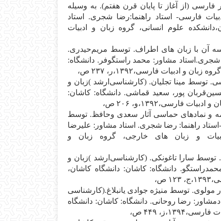
ارس‍ی‌ (از آغ‍از ت‍ا پ‍ای‍ان‌ ق‍رن‌ ه‍ف‍ت‍م‌). ب‍ه‌ وس‍ی‍ل‍ه‌
ی‍ات‌ ف‍ارس‍ی‌- اس‍ت‍اد راه‍ن‍م‍ا:رض‍ا ش‍ج‍ری‌. اس‍ت‍اد
،دان‍ش‍ک‍ده‌ ع‍ل‍وم‌ ان‍س‍ان‍ی‌، گ‍روه‌ زب‍ان‌ و ادب‍ی‍ات‌
ی‍س‍ه‌ آن‌ ب‍ا زب‍ان‌ ه‍ای‌ اطراف‌. ت‍وس‍ط م‍ری‍م‌ح‍ی‍دری‌.
ش‍ج‍ری‌.اس‍ت‍اد م‍ش‍اور: م‍ح‍م‍د راس‍ت‍گ‍وف‍ر. دان‍ش‍گ‍اه‌:
ان‌ و ادب‍ی‍ات‌ ف‍ارس‍ی‌،۱۳۹۲،ر، ۲۳۷ ص‌،
‌. ت‍وس‍ط م‍ی‍ن‍ا ت‍ج‍ل‍ی‍ان‌. (ک‍ارش‍ن‍اس‍ی‌ارش‍د )زب‍ان‌ و
‍ن‌ق‍رب‍ان‌ پ‍ور، س‍ع‍ی‍د ق‍م‍اش‍ی‌. دان‍ش‍گ‍اه‌: ک‍اش‍ان‌:
‍ات‌ ف‍ارس‍ی‌،۱۳۹۲،و، ۲۰۶ ص‌،
ام‍ه‌ و ن‍م‍اده‍ای‌ ح‍م‍اس‍ی‌ آث‍ار س‍ع‍دی‌ وح‍اف‍ظ. ت‍وس‍ط
اس‍ت‍اد راه‍ن‍م‍ا: رض‍ا ش‍ج‍ری‌. اس‍ت‍اد م‍ش‍اور: ع‍ل‍ی‍رض‍ا
 ادب‍ی‍ات‌ و زب‍ان‌ ه‍ای‌ خ‍ارج‍ی‌، گ‍روه‌ زب‍ان‌ و
ری‌. ت‍وس‍ط س‍ارا ت‍اغ‍ون‍ک‍ی‌. (ک‍ارش‍ن‍اس‍ی‌ارش‍د )زب‍ان‌ و
م‍دراس‍ت‍گ‍و. دان‍ش‍گ‍اه‌: ک‍اش‍ان‌: دان‍ش‍گ‍اه‌ ک‍اش‍ان‌،
 ص‌،
 م‍ول‍وی‌. ت‍وس‍ط م‍ن‍ی‍ژه‌ ج‍وادی‌ ی‍ان‍ب‍لاغ‌.(ک‍ارش‍ن‍اس‍ی‌
دم‍ش‍اور: رض‍ا روح‍ان‍ی‌. دان‍ش‍گ‍اه‌: ک‍اش‍ان‌: دان‍ش‍گ‍اه‌
،۱۳۹۴،ز، ۴۴۹ ص‌،