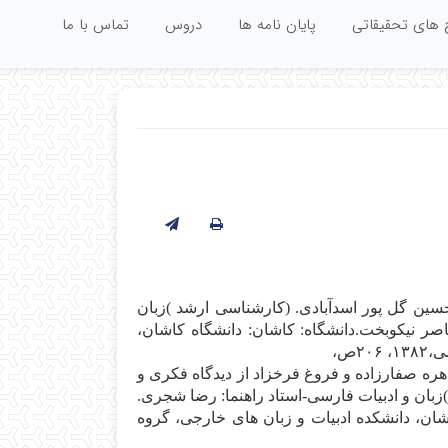
 های تحقیقاتی
پایان نامه ها
دروس
تماس با ما
‍س‍ی‍ن‌ گ‍ل‌ پ‍ور اس‍دآب‍ادی‌. (ک‍ارش‍ن‍اس‍ی‌ ارش‍د )زب‍ان‌
ر ن‍ی‍ک‍وب‍خ‍ت‌.دان‍ش‍گ‍اه‌: ک‍اش‍ان‌: دان‍ش‍گ‍اه‌ ک‍اش‍ان‌،
۲ص‌،
اه‍ره‌ ص‍ف‍ارزاده‌ و ف‍روغ‌ ف‍رخ‍زاد از دی‍دگ‍اه‌ ف‍ک‍ری‌ و
)زب‍ان‌ و ادب‍ی‍ات‌ ف‍ارس‍ی‌-اس‍ت‍اد راه‍ن‍م‍ا: رض‍ا ش‍ج‍ری‌.
ش‍ان‌، دان‍ش‍ک‍ده‌ ادب‍ی‍ات‌ و زب‍ان‌ ه‍ای‌ خ‍ارج‍ی‌، گ‍روه‌