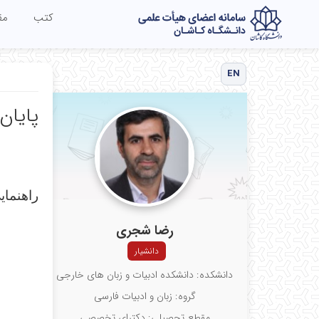
کتب
مق
EN
پایان 
راهنمایی
رضا شجری
دانشیار
دانشکده: دانشکده ادبیات و زبان های خارجی
گروه: زبان و ادبیات فارسی
مقطع تحصیلی: دکترای تخصصی