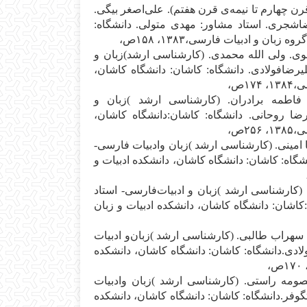
 چ‍ه‍ارم‌ ت‍ا ن‍ی‍م‍ه‌ی‌ ق‍رن‌ ه‍ف‍ت‍م‌). ع‍ل‍ی‌اص‍غ‍ر ب‍ی‍گ‍ی‌.
اش‍ج‍ری‌. اس‍ت‍اد م‍ش‍اور: م‍ه‍دی‌ م‍ت‍ول‍ی‌. دان‍ش‍گ‍اه‌:
ب‍ان‌ و ادب‍ی‍ات‌ ف‍ارس‍ی‌،۱۳۸۳، ۱۵۸ص‌،
وی‌. ول‍ی‌ ال‍ل‍ه‌ م‍ح‍م‍دی‌. (ک‍ارش‍ن‍اس‍ی‌ ارش‍د)زب‍ان‌ و
‍رض‍اف‍ولادی‌. دان‍ش‍گ‍اه‌: ک‍اش‍ان‌: دان‍ش‍گ‍اه‌ ک‍اش‍ان‌،
۱ص‌،
 ف‍اطم‍ه‌ ب‍رادران‌. (ک‍ارش‍ن‍اس‍ی‌ ارش‍د )زب‍ان‌ و
‍ا روح‍ان‍ی‌. دان‍ش‍گ‍اه‌: ک‍اش‍ان‌:دان‍ش‍گ‍اه‌ ک‍اش‍ان‌،
۲ص‌،
ض‍ا ام‍ی‍ن‍ی‌. (ک‍ارش‍ن‍اس‍ی‌ ارش‍د )زب‍ان‌ وادب‍ی‍ات‌ ف‍ارس‍ی‌-
گ‍اه‌: ک‍اش‍ان‌: دان‍ش‍گ‍اه‌ ک‍اش‍ان‌، دان‍ش‍ک‍ده‌ ادب‍ی‍ات‌ و
ی‌. (ک‍ارش‍ن‍اس‍ی‌ ارش‍د )زب‍ان‌ و ادب‍ی‍ات‌ف‍ارس‍ی‌- اس‍ت‍اد
‍اش‍ان‌: دان‍ش‍گ‍اه‌ ک‍اش‍ان‌، دان‍ش‍ک‍ده‌ ادب‍ی‍ات‌ و زب‍ان‌
ه‍راب‌ طال‍ب‍ی‌. (ک‍ارش‍ن‍اس‍ی‌ ارش‍د )زب‍ان‌و ادب‍ی‍ات‌
دی‌.دان‍ش‍گ‍اه‌: ک‍اش‍ان‌: دان‍ش‍گ‍اه‌ ک‍اش‍ان‌، دان‍ش‍ک‍ده‌
‍وم‍ه‌ راس‍ت‍ی‌. (ک‍ارش‍ن‍اس‍ی‌ ارش‍د )زب‍ان‌ وادب‍ی‍ات‌
وف‍ر.دان‍ش‍گ‍اه‌: ک‍اش‍ان‌: دان‍ش‍گ‍اه‌ ک‍اش‍ان‌، دان‍ش‍ک‍ده‌