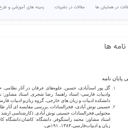
الات در همایش ها
مقالات در نشریات
زمینه های آموزشی و طرح
نامه ها
 پایان نامه
گ‍ل‌ پ‍ور اس‍دآب‍ادی‌، ح‍س‍ی‍ن‌.
ج‍ل‍وه‌ه‍ای‌ ع‍رف‍ان‌ در آث‍ار ن‍ظام‍ی‌. ح
وادب‍ی‍ات‌ ف‍ارس‍ی‌- اس‍ت‍اد راه‍ن‍م‍ا: رض‍ا ش‍ج‍ری‌. اس‍ت‍اد م‍ش‍اور: ن‍اص‍
دان‍ش‍ک‍ده‌ ادب‍ی‍ات‌ و زب‍ان‌ ه‍ای‌ خ‍ارج‍ی‌، گ‍روه‌ زب‍ان‌و ادب‍ی‍ات‌ ف‍ارس‍ی‌،۱۳۸۲، ۰۶
ح‍س‍ی‍ن‍ی‌ ن‍وش‌ آب‍ادی‌، ف‍خ‍رال‍س‍ادات‌
.
ب‍ررس‍ی‌ م‍ق‍ای‍س‍ه‌ ای‌ آث‍ار ط
م‍ح‍ت‍وای‍ی‌.ف‍خ‍رال‍س‍ادات‌ ح‍س‍ی‍ن‍ی‌ ن‍وش‌ آب‍ادی‌. (ک‍ارش‍ن‍اس‍ی‌ ارش‍د 
اس‍ت‍اد م‍ش‍اور: م‍ح‍م‍د راس‍ت‍گ‍وف‍ر. دان‍ش‍گ‍اه‌: ک‍اش‍ان‌:دان‍ش‍گ‍اه‌ ک‍ا
زب‍ان‌ و ادب‍ی‍ات‌ف‍ارس‍ی‌،۱۳۸۳، ۱۹۱ص‌،