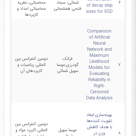
۶
شمائی، سجاد
محاسباتی، نظریه
3-07-
of decay step
فتحی هفشجانی
محاسباتی اعداد و
06
sizes for SGD
کاربردها
Comparison
of Artificial
Neural
Network and
Maximum
فرانک
دومین کنفرانس بین
5-08-
Likelihood
۷
گودرزی,مهسا
المللی ریاضیات و
25-
Models for
سهیل شمائی
کاربردهای آن
8-21
Evaluating
Reliability in
Right-
Censored
Data Analysis
بهینه‌سازی ابعاد
تقویت کننده‌ها
دومین کنفرانس بین
با هدف کاهش
2-07-
مهسا سهیل
المللی کاربرد مواد و
۸
وزن در
22-