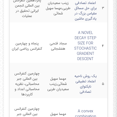
پانزدهمین کنفرانس
2-11-
اعتماد تصادفی
زینب سعیدیان
بین المللی انجمن
۳
برای حل مسائل
طریی,مهسا سهیل
ایرانی تحقیق در
2-11-
مقیاس بزرگ در
شمائی
عملیات
17
یادگیری ماشین
A NOVEL
DECAY STEP
3-08-
SIZE FOR
سجاد فتحی
پنجاه و چهارمین
23-
۴
STOCHASTIC
هفشجانی
کنفرانس ریاضی ایران
8-25
GRADIENT
DESCENT
چهارمین کنفرانس
یک روش ناحیه
3-07-
مهسا سهیل
بین المللی جبر
اعتماد تطبیقی
۵
شمائی,زینب
محاسباتی، نظریه
نایکنوای
3-07-
سعیدیان طریی
محاسباتی اعداد و
تصادفی
06
کاربردها
چهارمین کنفرانس
3-07-
A convex
مهسا سهیل
بین المللی جبر
combination