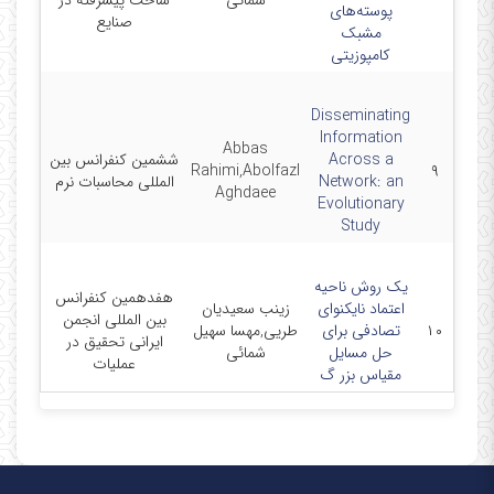
شمائی
ساخت پیشرفته در
پوسته‌های
7-21
صنایع
مشبک
کامپوزیتی
Disseminating
Information
5-11-
Abbas
Across a
ششمین کنفرانس بین
25-
Rahimi,Abolfazl
۹
Network: an
المللی محاسبات نرم
1-21
Aghdaee
Evolutionary
Study
یک روش ناحیه
هفدهمین کنفرانس
4-07-
اعتماد نایکنوای
زینب سعیدیان
بین المللی انجمن
-
۱۰
تصادفی برای
طریی,مهسا سهیل
ایرانی تحقیق در
4-07-
حل مسایل
شمائی
عملیات
04
مقیاس بزر گ