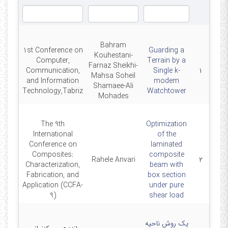
Bahram
1st Conference on
Guarding a
Kouhestani-
Computer,
Terrain by a
Farnaz Sheikhi-
390
Communication,
Single k-
۱
Mahsa Soheil
and Information
modem
Shamaee-Ali
Technology,Tabriz
Watchtower
Mohades
The 9th
Optimization
International
of the
4-12-
Conference on
laminated
Composites:
composite
Rahele Anvari
۲
4-12-
Characterization,
beam with
19
Fabrication, and
box section
Application (CCFA-
under pure
9)
shear load
یک روش ناحیه