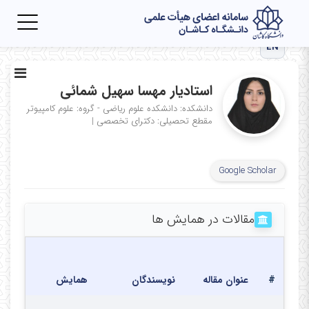
Toggle
igation
EN
استادیار مهسا سهیل شمائی
دانشکده: دانشکده علوم ریاضی - گروه: علوم کامپیوتر
مقطع تحصیلی: دکترای تخصصی
|
Google Scholar
مقالات در همایش ها
تاری
برگزا
#
عنوان مقاله
نویسندگان
همایش
هما