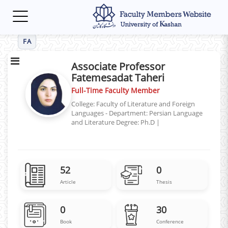
Toggle
navigation
FA
Associate Professor
Fatemesadat Taheri
Full-Time Faculty Member
College: Faculty of Literature and Foreign
Languages - Department: Persian Language
and Literature
Degree: Ph.D
|
52
0
Article
Thesis
0
30
Book
Conference