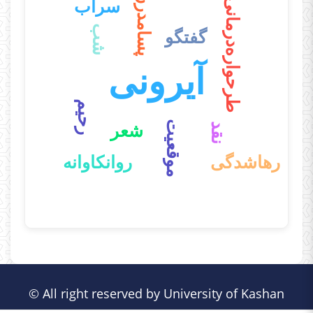
پسامدرن
سراب
طرحواره‌درمانی
شب
گفتگو
آیرونی
رحیم
موقعیت
شعر
نقد
رهاشدگی
روانکاوانه
End of interactive chart.
© All right reserved by University of Kashan