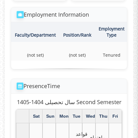
Employment Information
Employment
Co
Faculty/Department
Position/Rank
Type
(not set)
(not set)
Tenured
F
PresenceTime
سال تحصیلی 1404-1405 Second Semester
Sat
Sun
Mon
Tue
Wed
Thu
Fri
قواعد
راهنمای