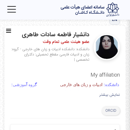
Toggle
igation
EN
دانشیار فاطمه سادات طاهری
عضو هیئت علمی تمام وقت
دانشکده: دانشکده ادبیات و زبان های خارجی - گروه:
زبان و ادبیات فارسی
مقطع تحصیلی: دکترای
تخصصی
|
My affiliation
دانشکده:
ادبیات و زبان های خارجی
گروه آموزشی:
زبان و ادبیات فارسی
نمایش بیشتر
نام و نام خانوادگی:
دکتر فاطمه سادات طاهری
ORCID
03155912719
تلفن داخلی:
تلفن همراه و حضور در فضای مجازی ایتا: 09162298327