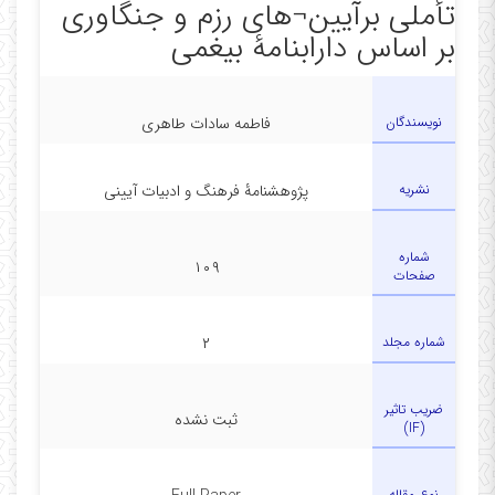
تأملی برآیین¬های رزم و جنگاوری
بر اساس دارابنامۀ بیغمی
نویسندگان
فاطمه سادات طاهری
نشریه
پژوهشنامۀ فرهنگ و ادبیات آیینی
شماره
۱۰۹
صفحات
شماره مجلد
۲
ضریب تاثیر
ثبت نشده
(IF)
نوع مقاله