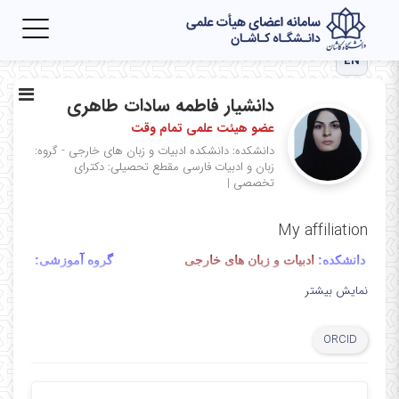
Toggle
igation
EN
دانشیار فاطمه سادات طاهری
عضو هیئت علمی تمام وقت
دانشکده: دانشکده ادبیات و زبان های خارجی - گروه:
زبان و ادبیات فارسی
مقطع تحصیلی: دکترای
تخصصی
|
My affiliation
دانشکده:
ادبیات و زبان های خارجی
گروه آموزشی:
زبان و ادبیات فارسی
نمایش بیشتر
نام و نام خانوادگی:
دکتر فاطمه سادات طاهری
ORCID
03155912719
تلفن داخلی:
تلفن همراه و حضور در فضای مجازی ایتا: 09162298327