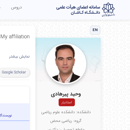
دروس
م
EN
My affiliation
نمایش بیشتر
Google Scholar
وحید پیرهادی
استادیار
دانشکده: دانشکده علوم ریاضی
نویسندگا
گروه: ریاضی محض
مقطع تحصیلی: دکتری