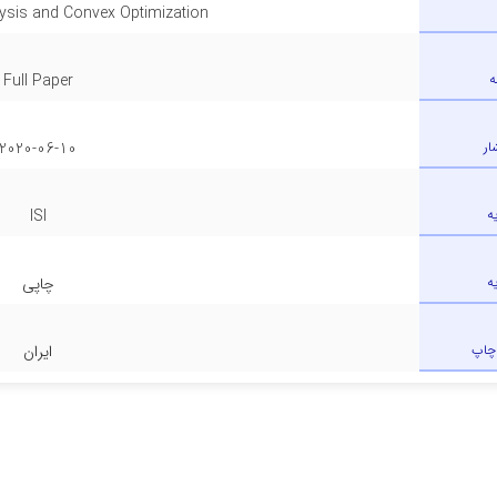
ysis and Convex Optimization
ه
Full Paper
ار
2020-06-10
ه
ISI
ه
چاپی
چاپ
ایران