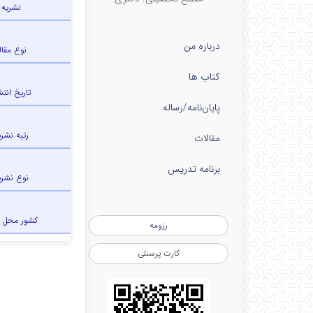
نشریه
درباره من
نوع مقال
کتاب ها
تاریخ انتش
پایان‌نامه‌/رساله
رتبه نشری
مقالات
برنامه تدریس
نوع نشری
کشور محل 
رزومه
کارت پرسنلی