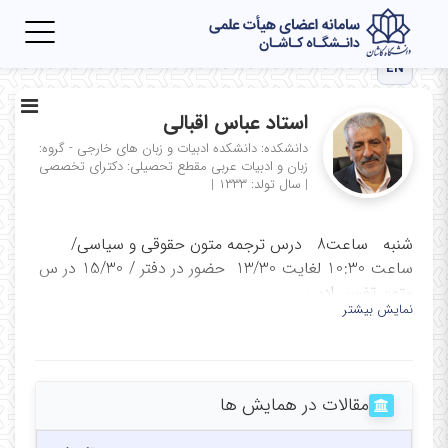
Toggle
igation
EN
استاد عباس اقبالی
دانشکده: دانشکده ادبیات و زبان های خارجی - گروه:
زبان و ادبیات عربی
مقطع تحصیلی: دکترای تخصصی
|
سال تولد: ۱۳۳۳
|
شنبه ساعت8 درس ترجمه متون حقوقی و سیاسی/
ساعت 10:30 لغایت 13/30 حضور در دفتر / 15/30 در س
متون تفسیر ادبی
نمایش بیشتر
یکشنبه ساعت 8 درس درس متون تفسیر ادبی قران از
ساعت 9/30 حضور در دفتر دانشکده
دوشنبه ساعت 8 درس قرائت متون عرفانی ساعت 9/30
مقالات در همایش ها
حضور در دفتر / جلسات شورای گروه
سه شنبه ساعت 14:00 درس قرائت قرآن و ترجمه و حضور