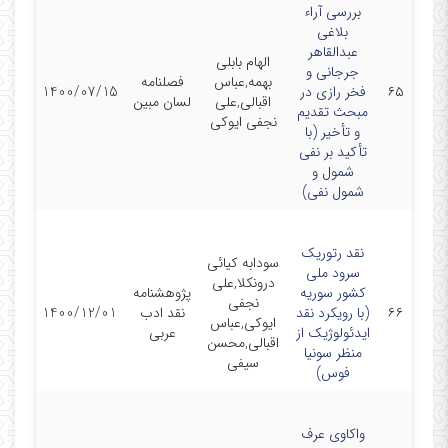
بررسی آراء
بلاغی
عبدالقاهر
الهام بابلی
جرجانی و
بهمه,عباس
فصلنامه
۶۵
فخر رازی در
1400/07/15
اقبالی,علی
لسان مبین
مبحث تقدیم
نجفی ایوکی
و تأخیر (با
تأکید بر نفی
شمول و
شمول نفی)
نقد رتوریک
سودابه کیائی
سرود ملی
درونکلا,علی
کشور سوریه
پژوهشنامه
نجفی
۶۶
(با رویکرد نقد
نقد ادب
1400/12/01
ایوکی,عباس
ایدئولوژیک از
عربی
اقبالی,محسن
منظر سونیا
سیفی
فوس)
واکاوی عرف