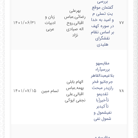
بررسی
گفتمان موقع
بهرعلی
یتِ تسلی م
رضائی,عباس
زبان و
و امید به خدا
۷۷
اقبالی,روح
ادبیات
1401/06/31
در سوره کهف
اله صیادی
عربی
بر اساس نظام
نژاد
نقشگرای
هلیدی
مقایسهو
بررسیآراء
بلاغیعبدالقاهر
جرجانیو فخر
الهام بابلی
رازیدر مبحث
بهمه,عباس
۷۸
لسام مبین
1401/07/15
تقدیمو
اقبالی,علی
تأخیر(با
نجفی ایوکی
تأکیدبر
نفیشمول و
شمول نفی
مقایسه و