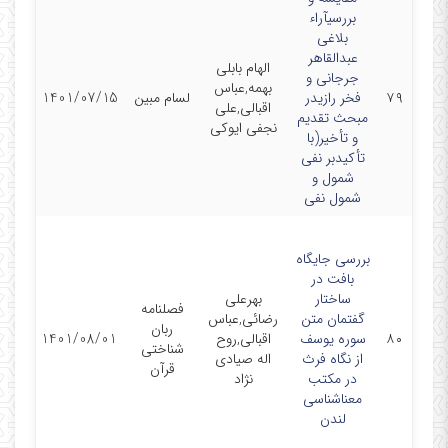
بررسیآراء
بلاغی
عبدالقاهر
الهام بابلی
جرجانی و
بهمه,عباس
۷۹
فخر رازیدر
لسام مبین
1401/07/15
اقبالی,علی
مبحث تقدیم
نجفی ایوکی
و تأخیر(با
تأکیدبر نفی
شمول و
شمول نفی
بررسی جایگاه
بافت در
ساختار
بهرعلی
فصلنامه
گفتمان متن
رضائی,عباس
ربان
۸۰
سوره یوسف
اقبالی,روح
1401/08/01
شناختی
از نگاه فرث
اله صیادی
قرآن
در مکتب
نژاد
معناشناسی
لندن