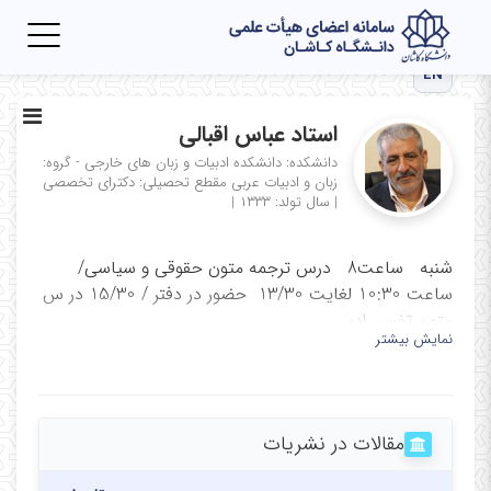
Toggle
igation
EN
استاد عباس اقبالی
دانشکده: دانشکده ادبیات و زبان های خارجی - گروه:
زبان و ادبیات عربی
مقطع تحصیلی: دکترای تخصصی
|
سال تولد: ۱۳۳۳
|
شنبه ساعت8 درس ترجمه متون حقوقی و سیاسی/
ساعت 10:30 لغایت 13/30 حضور در دفتر / 15/30 در س
متون تفسیر ادبی
نمایش بیشتر
یکشنبه ساعت 8 درس درس متون تفسیر ادبی قران از
ساعت 9/30 حضور در دفتر دانشکده
دوشنبه ساعت 8 درس قرائت متون عرفانی ساعت 9/30
مقالات در نشریات
حضور در دفتر / جلسات شورای گروه
سه شنبه ساعت 14:00 درس قرائت قرآن و ترجمه و حضور