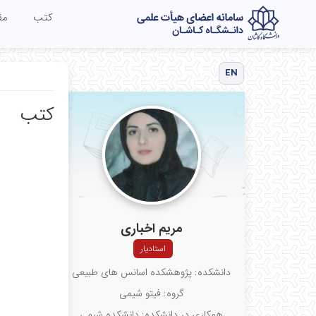
کتب
مق
EN
کتب
مریم اخباری
استادیار
دانشکده: پژوهشکده اسانس های طبیعی
گروه: فیتو شیمی
همکاری در دانشکده: دانشکده شیمی