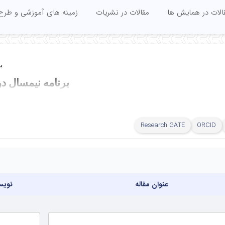
الات در همایش ها
مقالات در نشریات
زمینه های آموزشی و طرح
ب
برنامه نیمسال دوم سال تحص
دکتر بابک عالمی- د
Research GATE
ORCID
 هفته
10-8
-10
حضور در دفت
نبه
عنوان مقاله
نویس
مبانی معما
شنبه
مشاوره پایان نامه