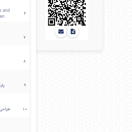
s and
۶
han
۷
۸
۹
پای
۱۰
طراحی 