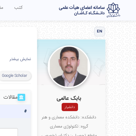
کتب
مق
EN
نمایش بیشتر
Google Scholar
ایام
ش
مقالات
بابک عالمی
دانشیار
#
یک
دانشکده: دانشکده معماری و هنر
گروه: تکنولوژی معماری
مقطع تحصیلی: دکترای تخصصی