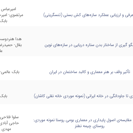
امیرعباس 
رفی و ارزیابی عملکرد سازه‌های کش بستی (تنسگریتی)
مرتضوی- امیر
بابک
هدا هنردوست
لگو گیری از ساختار بدن ستاره دریایی در سازه‌های نوین
بقال- حمیدرض
عا
تأثیر وقف بر هنر معماری و کالبد ساختمان در ایران
بابک عالمی-
ری تا جاودانگی در خانه ایرانی (نمونه موردی خانه نقلی کاشان)
بابک
سلوا فلاحی-
مقایسه‌ی اصول پایداری در معماری بومی روستا نمونه موردی:
حاجی آبادی-
روستای چیمه نطنز
مهدی ا