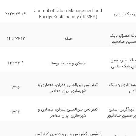
Journal of Urban Management and
ی-بابک عالمی
2023-03-14
Energy Sustainability (JUMES)
باف مطلق، بابک
صفه
1403-9-12
 حسین صادقپور
باف، امیرحسین
مسکن و محیط روستا
1403-4-9
لق بابک عالمی
طمه قارونی- بابک
کنفرانس بین‌المللی عمران، معماری و
1396
لمی
شهرسازی ایران معاصر
مهرآفرین اسدی-
کنفرانس بین‌المللی عمران، معماری و
1396
میرحسین صادقپور
شهرسازی ایران معاصر
ششمین کنفرانس ملی و دومین کنفرانس