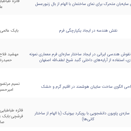
فائزه طباطب
ایه‌بان متحرک برای نمای ساختمان با الهام از بال زنبورعسل
عا
نقش هندسه در ایجاد یکپارچگی فرم
بایک عالمی-
 نقوش هندسی ایرانی در ایجاد ساختار سازه‌ای فرم معماری نمونه
مهشید فلاح-
ی، استفاده از آرایه‌های داخلی گنبد شیخ لطف‌الله اصفهان
حمیدرض
نسیم مرتضوی
حی الگوی ساخت سایبان هوشمند در اقلیم گرم و خشک
امیرحسی
فائزه طباطبای
ازه‌ی پاویون دانشجویی با رویکرد بیونیک (با الهام از ساختار
فرشچی-بابک ع
کانی‌ها)
صاد