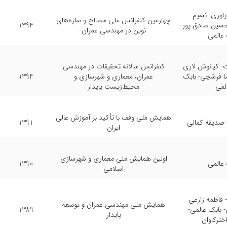
یاوری- نسیم
چهارمین کنفرانس ملی مصالح و سازه‌های
حسین صادق پور-
1394
نوین در مهندسی عمران
 عالمی
- کیانوش لاری
کنفرانس سالانه تحقیقات در مهندسی
ا فرشچی- بابک
عمران، معماری و شهرسازی و
1394
لمی
محیط‌زیست پایدار
همایش ملی وقف با تأکید بر آموزش عالی
 صدیقه کمالی
1391
ایران
اولین همایش ملی معماری و شهرسازی
 عالمی
1390
اسلامی
 فاطمه زارعی
همایش ملی مهندسی عمران و توسعه
 بابک عالمی-
1389
پایدار
خترکاوان