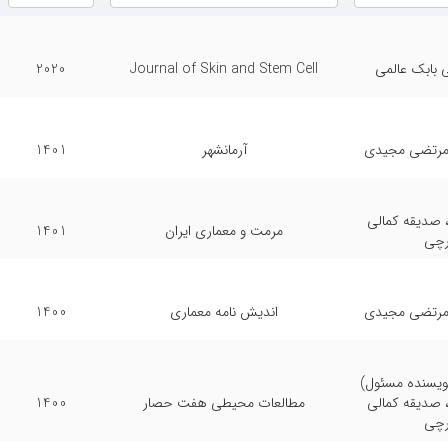
 دانشکده
جلسه شورای دانشگاه
ی بابک عالمی
Journal of Skin and Stem Cell
2020
انشجویی
حضور در دفتر دانشکده
مطالعه 
معماری ایران
مجله مطالعات معماری ایران
مجله مطالعات 
 مرتضی مجیدی
آرمانشهر
1401
ی بیرونی
طرح پژوهشی بیرونی
طرح پژوهش
، صدیقه کمالی
مرمت و معماری ایران
1401
رچی
 مرتضی مجیدی
اندیش نامه معماری
1400
نویسنده مسئول)
، صدیقه کمالی
مطالعات محیطی هفت حصار
1400
رچی