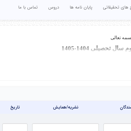
 های تحقیقاتی
پایان نامه ها
دروس
تماس با ما
سمه تعالی
یلی 1404-1405
انشیار دانشگاه کاشان
-16
16-14
12
مبانی معماری بیونیک
ر دانشکده
حضور در دف
16-15
طراحی فنی
ندگان
نشریه/همایش
تاریخ
ری بیونیک
طراحی
مشاوره پا