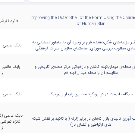
مشاوره پایان نامه
جلسه شورای
شنبه
Improving the Outer Shell of the Form Using the Charac
فائزه تفرش
مشاوره د
شنبه
of Human Skin
کارآفرینی
رشنبه
مجله مطالعات معماری ایران
مجله مطالعات 
أثیر مؤلفه‌های شکل‌دهندة فرم بر وجوه آن به منظور دستیابی به
بابک عالمی،
ماری مطلوب بررسی موردی: ساختمان سازمان میراث فرهنگی
 شنبه
طرح پژوهشی بیرونی
طرح پژوهش
ی محله‌ی میدان‌کهنه کاشان و بازخوانی مرکز محله‌ی تاریخی و
بابک عالمی 
مقایسه آن با محله میدان‌کهنه قم
زا
جایگاه طبیعت در دو رویکرد معماری پایدار و بیونیک
بابک عالمی،
بابک عالمی (
 آوری کالبدی بازار کاشان در برابر زلزله ( با تاکید بر نقش شبکه
فائزه تفرشی
های ارتباطی و فضای باز)
زا