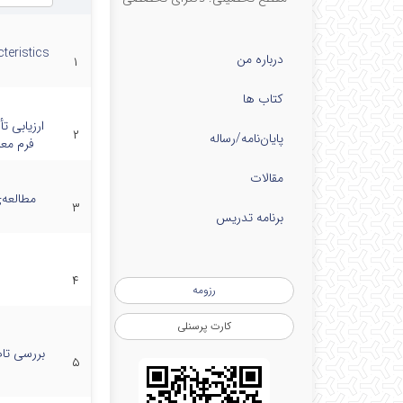
دو
teristics
درباره من
۱
سه 
کتاب ها
چها
ارزیابی ت
۲
پایان‌نامه‌/رساله
فرم مع
پنج
مقالات
مطالعه‌
۳
برنامه تدریس
۴
رزومه
کارت پرسنلی
بررسی تاب
۵