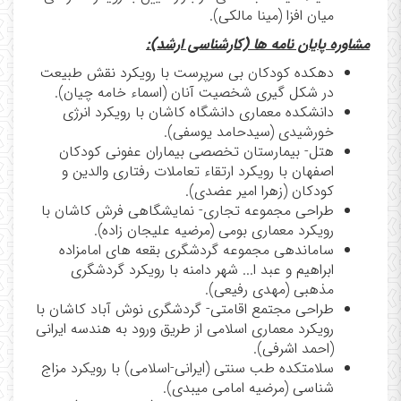
میان افزا (مینا مالکی).
مشاوره پایان نامه ها (کارشناسی ارشد):
دهکده کودکان بی سرپرست با رویکرد نقش طبیعت
در شکل گیری شخصیت آنان (اسماء خامه چیان)
.
دانشکده معماری دانشگاه کاشان با رویکرد انرژی
خورشیدی (سید‌حامد یوسفی).
هتل- بیمارستان تخصصی بیماران عفونی کودکان
اصفهان با رویکرد ارتقاء تعاملات رفتاری والدین و
کودکان (زهرا امیر عضدی).
طراحی مجموعه تجاری- نمایشگاهی فرش کاشان با
رویکرد معماری بومی (مرضیه علیجان زاده).
ساماندهی مجموعه گردشگری بقعه های امامزاده
ابراهیم و عبد ا... شهر دامنه با رویکرد گردشگری
مذهبی (مهدی رفیعی).
طراحی مجتمع اقامتی- گردشگری نوش آباد کاشان با
رویکرد معماری اسلامی از طریق ورود به هندسه ایرانی
(احمد اشرفی).
سلامتکده طب سنتی (ایرانی-اسلامی) با رویکرد مزاج
شناسی (مرضیه امامی میبدی).