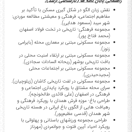
راهنمایی پایان نامه ها (کارشناسی ارشد):
نقش زبان الگو در شکل گیری مسکن با تأکید بر
مفاهیم اجتماعی، فرهنگی و معیشتی مطالعه موردی:
شهر میبد (مسعود هدایی).
مجموعه فرهنگی- تاریخی در تخت فولاد اصفهان
(محمد فتاح پور).
مجموعه مسکونی مبتنی بر معماری محله (بایرامی
زنوز).
مجموعه مسکونی مبتنی بر ارتقاء امنیت محلی در
بافت تاریخی بوشهر (ریحانه السادات سجادی).
مجموعه مسکونی مبتنی بر اجتماعات محلی
(مجیدحیدری).
مجموعه مسکونی در لفت تاریخی کاشان (زیلوچیان).
سرای محله مشتاق با روبکرد پایداری اجتماعی و
فرهنگی در اصفهان (علی قائدی طالخونچه).
طراحی باغ- موزه فرش همدان با رویکرد فرهنگی و
رهیافت هایی از الگوی باغ ایرانی در هسته تاریخی
شهر همدان (قدسی عظیم‌پور).
طراحی مجموعه ورزشهای باستانی و پهلوانی با
رویکرد احیاء آیین فتوت و جوانمردی (مهرناز