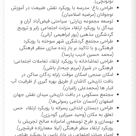
توتونچی).
طراحی باغ- مدرسه با رویکرد نقش طبیعت در آموزش
نوجوانان (مرضیه اسلامیان
.(
توسعه مجموعه زیارتی- سیاحتی فیض‌آباد آران و
بیدگل با رویکرد ارتقاء منزلت اجتماعی زایر و ترویج
گردشگری مذهبی (پور ابراهیمی آرانی).
طراحی مجتمع گردشگری شهر سوخته با رویکرد
فرهنگی و با تاکید بر باز زنده سازی منظر فرهنگی
(محمد حسین ادیب پارسا).
طراحی تماشاخانه با رویکرد ارتقاء تعاملات اجتماعی-
فرهنگی در شیراز (مریم جبه‌دار باشی).
امکان سنجی اسکان موقت زلزله زدگان ساکن در
بافت تاریخی کاشان از طریق بهره گیری از ظرفیت آب
انبار ها (محمدعلی زاغیان).
مجتمع مسکونی در بافت تاریخی میدان نقش جهان
اصفهان (احسان حاجی رسولی‌ها).
طراحی دبستان ابتدایی پسرانه با رویکرد ارتقاء حس
تعلق به مکان (وحید میرزایی گودرزی).
بهسازی و طرح توسعه‌ی امامزاده صالح تجریش با
رویکرد ارتقاء منظر فرهنگی (لیلا معمارزاده فرشچی).
احیاء حیات اجتماعی در بازار نایین با رویکرد طراحی