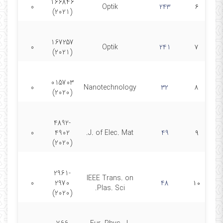
166846
0
Optik
243
۶
(2021)
167257
0
Optik
241
۷
(2021)
015703
0
Nanotechnology
32
۸
(2020)
4892-
0
4902
J. of Elec. Mat.
49
۹
(2020)
2961-
IEEE Trans. on
0
2970
48
۱۰
Plas. Sci.
(2020)