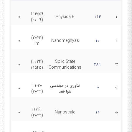
113559
0
Physica E
114
۱
(2019)
(2023)
0
Nanomeghyas
10
۲
32
(2024)
Solid State
0
381
۳
115451
Communications
فناوری در مهندسی
11-20
0
3
۴
هوا فضا
(2022)
11760
0
Nanoscale
14
۵
(2022)