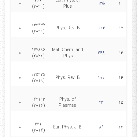
766
Eur. Phys. J.
0
135
۱۱
(2020)
Plus
035435
0
Phys. Rev. B
102
۱۲
(2020)
122896
Mat. Chem. and
0
248
۱۳
(2020)
Phys.
035425
0
Phys. Rev. B
100
۱۴
(2019)
062113
Phys. of
0
23
۱۵
(2016)
Plasmas
221
0
Eur. Phys. J. B
89
۱۶
(2016)