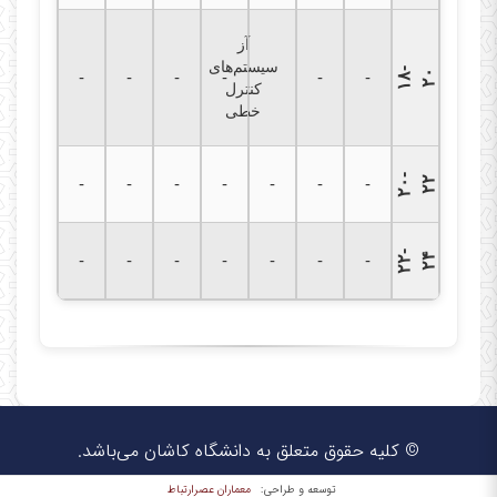
آز
سیستم‌های
۱
۸
-
۲
-
-
-
-
-
-
۰
کنترل
خطی
۲
۰
-
۲
-
-
-
-
-
-
-
۲
۲
۲
-
۲
-
-
-
-
-
-
-
۴
© کلیه حقوق متعلق به دانشگاه کاشان می‌باشد.
معماران عصر‌ارتباط
توسعه و طراحی: