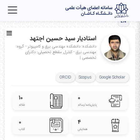
Toggle
igation
EN
استادیار سید حسین اجتهد
دانشکده: دانشکده مهندسی برق و کامپیوتر - گروه:
مهندسی برق - کنترل
مقطع تحصیلی: دکترای
تخصصی
|
ORCID
Scopus
Google Scholar
۱۰
۰
پایان‌نامه‌/رساله
مقاله
۰
۴
همایش
کتاب