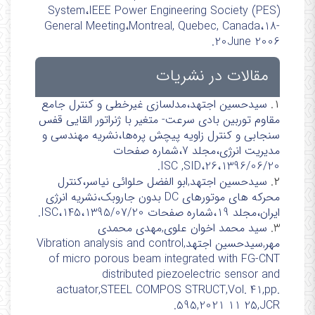
System،IEEE Power Engineering Society (PES)
General Meeting،Montreal, Quebec, Canada،18-
20June 2006.
مقالات در نشریات
۱.
سیدحسین اجتهد،مدلسازی غیرخطی و کنترل جامع
مقاوم توربین بادی سرعت- متغیر با ژنراتور القایی قفس
سنجابی و کنترل زاویه پیچش پره‌ها،نشریه مهندسی و
مدیریت انرژی،مجلد 7،شماره صفحات
26،1396/06/20،ISC ,SID.
۲.
سیدحسین اجتهد,ابو الفضل حلوائی نیاسر،کنترل
محرکه های موتورهای DC بدون جاروبک،نشریه انرژی
ایران،مجلد 19،شماره صفحات 145،1395/07/20،ISC.
3.
سید محمد اخوان علوی,مهدی محمدی
مهر,سیدحسین اجتهد,Vibration analysis and control
of micro porous beam integrated with FG-CNT
distributed piezoelectric sensor and
actuator,STEEL COMPOS STRUCT,Vol. 41,pp.
595,2021 11 25,JCR.