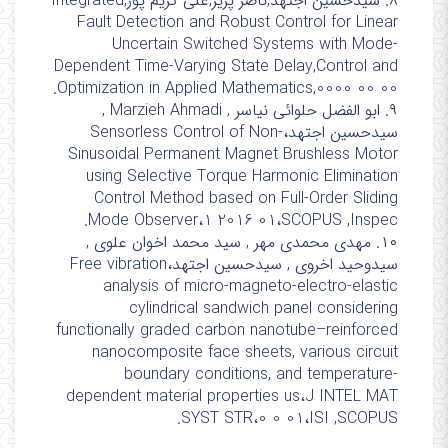
8.
سیدحسین اجتهد,ناصر پریز,علی کریم پور,Integrated
Fault Detection and Robust Control for Linear
Uncertain Switched Systems with Mode-
Dependent Time-Varying State Delay,Control and
Optimization in Applied Mathematics,0000 00 00.
۹.
ابو الفضل حلوائی نیاسر , Marzieh Ahmadi ,
سیدحسین اجتهد،Sensorless Control of Non-
Sinusoidal Permanent Magnet Brushless Motor
using Selective Torque Harmonic Elimination
Control Method based on Full-Order Sliding
Mode Observer،1 2016 01،SCOPUS ,Inspec.
۱۰.
مهدی محمدی مهر , سید محمد اخوان علوی ,
سیدوحید اخروی , سیدحسین اجتهد،Free vibration
analysis of micro-magneto-electro-elastic
cylindrical sandwich panel considering
functionally graded carbon nanotube–reinforced
nanocomposite face sheets, various circuit
boundary conditions, and temperature-
dependent material properties us،J INTEL MAT
SYST STR،0 0 01،ISI ,SCOPUS.