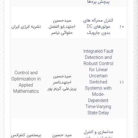
پیچش پره‌ها
کنترل محرکه های
سیدحسین
۱۰
موتورهای DC
اجتهد,ابو الفضل
نشریه انرژی ایران
/20
بدون جاروبک
حلوائی نیاسر
Integrated Fault
Detection and
Robust Control
for Linear
Control and
Uncertain
سیدحسین
Optimization in
۱۱
Switched
اجتهد,ناصر
-00
Applied
Systems with
پریز,علی کریم پور
Mathematics
Mode-
Dependent
Time-Varying
State Delay
مدلسازی و کنترل
سید حسین
بیستمین کنفرانس