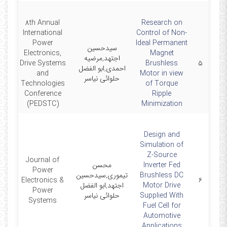
8th Annual
Research on
International
Control of Non-
Power
Ideal Permanent
سیدحسین
Electronics,
Magnet
اجتهد,مرضیه
14
Drive Systems
Brushless
۵
احمدی,ابو الفضل
and
Motor in view
حلوائی نیاسر
Technologies
of Torque
Conference
Ripple
(PEDSTC)
Minimization
Design and
Simulation of
Z-Source
Journal of
Inverter Fed
محسن
Power
Brushless DC
تیموری,سیدحسین
-11
Electronics &
۶
Motor Drive
اجتهد,ابو الفضل
Power
Supplied With
حلوائی نیاسر
Systems
Fuel Cell for
Automotive
Applications