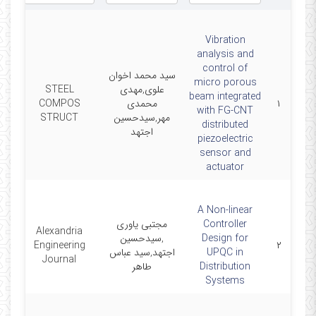
Vibration
analysis and
control of
سید محمد اخوان
micro porous
علوی,مهدی
STEEL
beam integrated
۱
محمدی
COMPOS
-25
with FG-CNT
مهر,سیدحسین
STRUCT
distributed
اجتهد
piezoelectric
sensor and
actuator
A Non-linear
Controller
مجتبی یاوری
Alexandria
Design for
,سیدحسین
-11
Engineering
۲
UPQC in
اجتهد,سید عباس
Journal
Distribution
طاهر
Systems