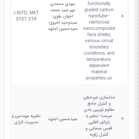
functionally
مهدی محمدی
graded carbon
مهر-سید محمد
J INTEL MAT
۸
nanotube–
اخوان علوی-
1
SYST STR
reinforced
سیدوحید اخروی-
nanocomposite
سیدحسین اجتهد
face sheets,
various circuit
boundary
conditions, and
temperature-
dependent
material
properties us
مدلسازی غیرخطی
و کنترل جامع
مقاوم توربین بادی
سرعت- متغیر با
نشریه مهندسی و
۹
سیدحسین اجتهد
/20
ژنراتور القایی
مدیریت انرژی
قفس سنجابی و
کنترل زاویه