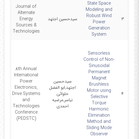
State Space
Journal of
Modeling and
Alternate
Robust Wind
۳
سیدحسین اجتهد
Energy
-11
Power
Sources &
Generation
Technologies
System
Sensorless
Control of Non-
Sinusoidal
8th Annual
Permanent
International
Magnet
سیدحسین
Power
Brushless
اجتهد,ابو الفضل
Electronics,
Motor using
۴
حلوائی
Drive Systems
14
Selective
نیاسر,مرضیه
and
Torque
احمدی
Technologies
Harmonic
Conference
Elimination
(PEDSTC)
Method and
Sliding Mode
Observer