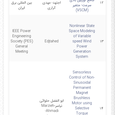
جامع توربین بادی
۱۲
اجتهد- مهدی
بین المللی برق
آبان
سرعت- متغیر
کراری
ایران
(VSCM)
Nonlinear State
IEEE Power
Space Modeling
Engineering
of Variable
ne
Society (PES)
Edjtahed
speed Wind
۱۳
General
Power
Meeting
Generation
System
Sensorless
Control of Non-
Sinusoidal
Permanent
Magnet
Brushless
ابو الفضل حلوائی
Motor using
نیاسر-Marzieh
01
Selective
۱۴
Ahmadi-
Torque