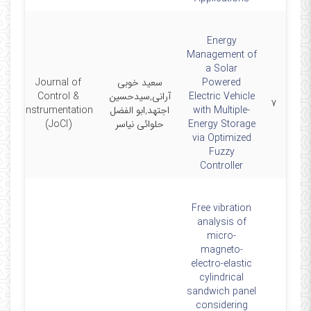
Energy
Management of
a Solar
Powered
سعید خوبی
Journal of
Electric Vehicle
آرانی,سیدحسین
Control &
-11
۷
with Multiple-
اجتهد,ابو الفضل
Instrumentation
Energy Storage
حلوائی نیاسر
(JoCI)
via Optimized
Fuzzy
Controller
Free vibration
analysis of
micro-
magneto-
electro-elastic
cylindrical
sandwich panel
considering