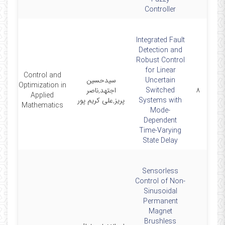
Controller
Integrated Fault
Detection and
Robust Control
for Linear
Control and
Uncertain
سیدحسین
Optimization in
۸
Switched
اجتهد,ناصر
-00
Applied
Systems with
پریز,علی کریم پور
Mathematics
Mode-
Dependent
Time-Varying
State Delay
Sensorless
Control of Non-
Sinusoidal
Permanent
Magnet
Brushless