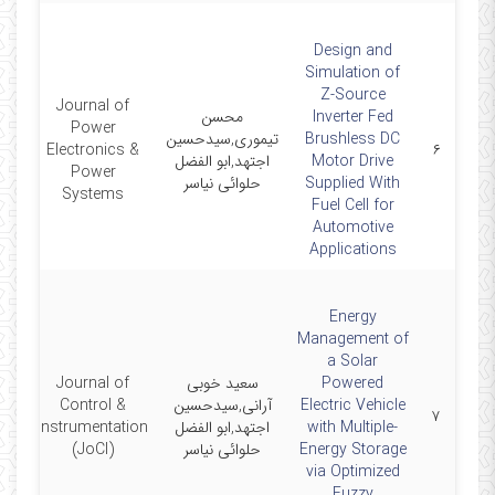
Design and
Simulation of
Z-Source
Journal of
Inverter Fed
محسن
Power
Brushless DC
تیموری,سیدحسین
-11
Electronics &
۶
Motor Drive
اجتهد,ابو الفضل
Power
Supplied With
حلوائی نیاسر
Systems
Fuel Cell for
Automotive
Applications
Energy
Management of
a Solar
Powered
سعید خوبی
Journal of
Electric Vehicle
آرانی,سیدحسین
Control &
-11
۷
with Multiple-
اجتهد,ابو الفضل
Instrumentation
Energy Storage
حلوائی نیاسر
(JoCI)
via Optimized
Fuzzy