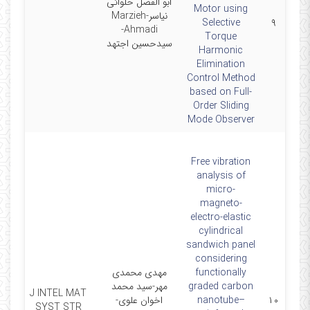
ابو الفضل حلوائی
Motor using
نیاسر-Marzieh
01
Selective
۹
Ahmadi-
Torque
سیدحسین اجتهد
Harmonic
Elimination
Control Method
based on Full-
Order Sliding
Mode Observer
Free vibration
analysis of
micro-
magneto-
electro-elastic
cylindrical
sandwich panel
considering
functionally
مهدی محمدی
graded carbon
مهر-سید محمد
J INTEL MAT
۱۰
nanotube–
اخوان علوی-
1
SYST STR