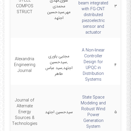
علوی,مهدی
STEEL
beam integrated
۳
محمدی
COMPOS
-25
with FG-CNT
مهر,سیدحسین
STRUCT
distributed
اجتهد
piezoelectric
sensor and
actuator
A Non-linear
Controller
مجتبی یاوری
Alexandria
Design for
,سیدحسین
-11
Engineering
۴
UPQC in
اجتهد,سید عباس
Journal
Distribution
طاهر
Systems
State Space
Journal of
Modeling and
Alternate
Robust Wind
۵
سیدحسین اجتهد
Energy
-11
Power
Sources &
Generation
Technologies
System