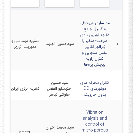
مدلسازی غیرخطی
و کنترل جامع
مقاوم توربین بادی
سرعت- متغیر با
نشریه مهندسی و
۱
سیدحسین اجتهد
/20
ژنراتور القایی
مدیریت انرژی
قفس سنجابی و
کنترل زاویه
پیچش پره‌ها
کنترل محرکه های
سیدحسین
۲
موتورهای DC
اجتهد,ابو الفضل
نشریه انرژی ایران
/20
بدون جاروبک
حلوائی نیاسر
Vibration
analysis and
control of
سید محمد اخوان
micro porous