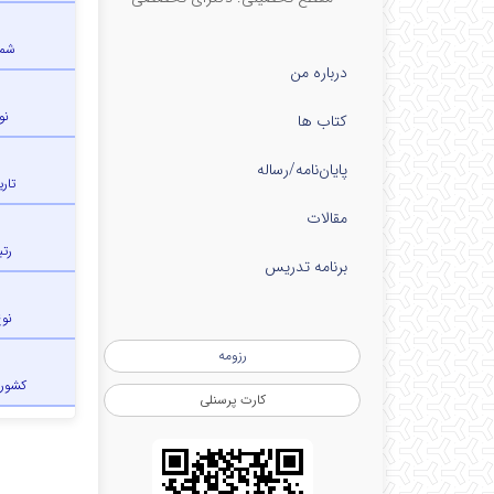
شما
درباره من
نو
کتاب ها
پایان‌نامه‌/رساله
تار
مقالات
رتب
برنامه تدریس
نو
رزومه
کشور
کارت پرسنلی