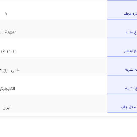
ره مجلد
7
ع مقاله
ull Paper
یخ انتشار
16-11-11
ه نشریه
علمی - پژو
ع نشریه
الکترونیک
 محل چاپ
ایران