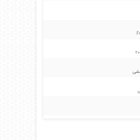
F
20
هشی
ی