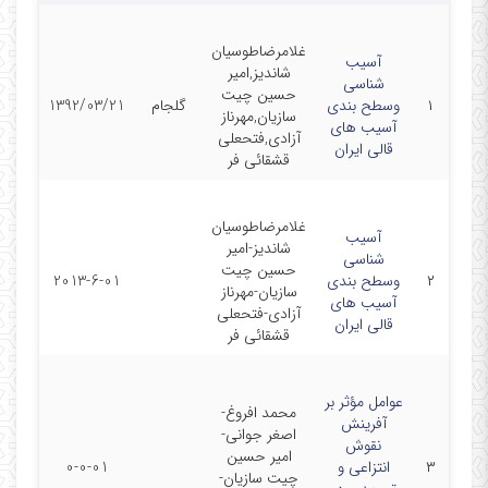
غلامرضاطوسیان
آسیب
شاندیز,امیر
شناسی
حسین چیت
۱
وسطح بندی
گلجام
1392/03/21
سازیان,مهرناز
آسیب های
آزادی,فتحعلی
قالی ایران
قشقائی فر
غلامرضاطوسیان
آسیب
شاندیز-امیر
شناسی
حسین چیت
۲
وسطح بندی
2013-6-01
سازیان-مهرناز
آسیب های
آزادی-فتحعلی
قالی ایران
قشقائی فر
عوامل مؤثر بر
محمد افروغ-
آفرینش
اصغر جوانی-
نقوش
امیر حسین
۳
انتزاعی و
0-0-01
چیت سازیان-