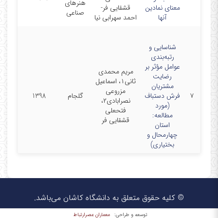
هنرهای
معنای نمادین
قشقایی فر-
صناعی
آنها
احمد سهرابی نیا
شناسایی و
رتبه‌بندی
عوامل مؤثر بر
مریم محمدی
رضایت
ثانی۱، اسماعیل
مشتریان
مزروعی
۷
فرش دستباف
گلجام
1398
نصرابادی۲،
(مورد
فتحعلی
مطالعه:
قشقایی فر
استان
چهارمحال و
بختیاری)
© کلیه حقوق متعلق به دانشگاه کاشان می‌باشد.
معماران عصر‌ارتباط
توسعه و طراحی: