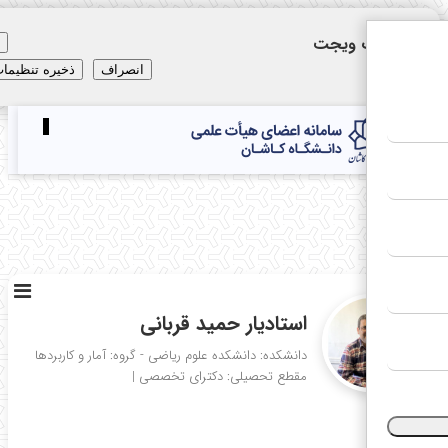
نظیمات ویجت
×
انصراف
ذخیره تنظیمات
Toggle
navigation
E
استادیار حمید قربانی
دانشکده: دانشکده علوم ریاضی - گروه: آمار و کاربردها
مقطع تحصیلی: دکترای تخصصی
|