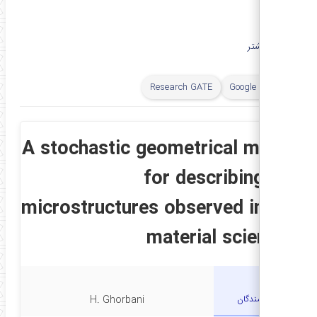
ایش بیشتر
Research GATE
Google Scholar
A stochastic geometrical mode
for describing th
microstructures observed in th
material science
نویسندگان
H. Ghorbani