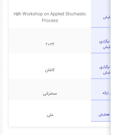
25th Workshop on Applied Stochastic
همایش
Process
تاریخ برگزاری
2024
همایش
محل برگزاری
کاشان
همایش
نوع ارائه
سخنرانی
سطح همایش
ملی